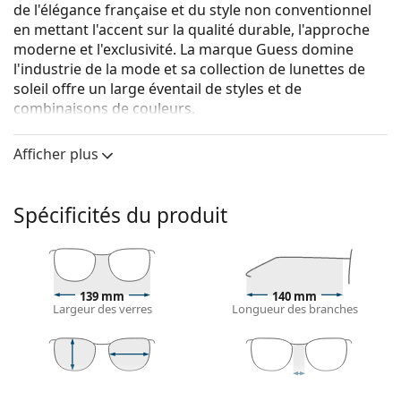
de l'élégance française et du style non conventionnel
en mettant l'accent sur la qualité durable, l'approche
moderne et l'exclusivité. La marque Guess domine
l'industrie de la mode et sa collection de lunettes de
soleil offre un large éventail de styles et de
combinaisons de couleurs.
Guess GF6179/S 01A 63
sont des lunettes de soleil
Afficher plus
unisexes.
Monture de lunettes de soleil
Spécificités du produit
La couleur noire de la monture s'accorde
parfaitement avec tous les types de teint et des
cheveux blonds clairs, châtains clairs ou noirs.
Lunettes de soleil à montures rectangulaires
sont
un choix idéal pour les personnes ayant une forme
139 mm
140 mm
Largeur des verres
Longueur des branches
de visage ovale ou ronde.
La monture des lunettes de soleil est fabriquée en
plastique de grande qualité, ce qui offre une grande
durabilité, un port confortable et un look
48 mm
63 mm
11 mm
exceptionnel.