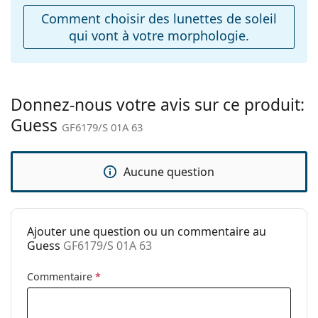
ajustables:
Comment choisir des lunettes de soleil
qui vont à votre morphologie.
Charnière à
Non
ressort:
Accessoires
Étui:
Oui
Donnez-nous votre avis sur ce produit:
Guess
Tissu de
Oui
GF6179/S 01A 63
nettoyage:
Autres
Aucune question
Sexe:
Unisex
Catégorie:
Lunettes de soleil
Ajouter une question ou un commentaire au
Marque:
Guess
Guess
GF6179/S 01A 63
Utilisation:
Mode
Commentaire
*
Code:
GF6179/S 01A 63