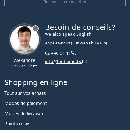
Recevoir la newsletter
Besoin de conseils?
hors ligne
We also speak English
Appelez-nous (Lun-Ven 8h30-16h)
02 446 01 11
Alexandre
info@lentiamo.be
Service Client
Shopping en ligne
Tout sur vos achats
Modes de paiement
Modes de livraison
Points relais