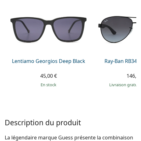
hors ligne
Toutes les marques
Persol
Prada
Toutes les marques
Lentiamo Georgios Deep Black
Ray-Ban RB345
45,00 €
146,9
en stock
Livraison gratui
Description du produit
La légendaire marque Guess présente la combinaison