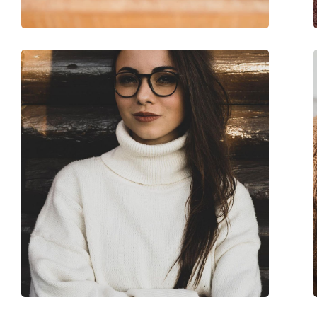
Marque:
Gucci
Code:
GG0025O 006 56