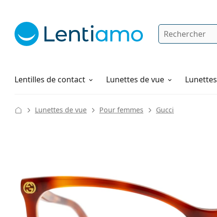
Rechercher
Je suis déjà client chez Lentiamo
Navigation sur le site
Solutions
Comment commander
Lentilles de contact
Lunettes de vue
Lunettes 
Lunettes de vue
Pour femmes
Gucci