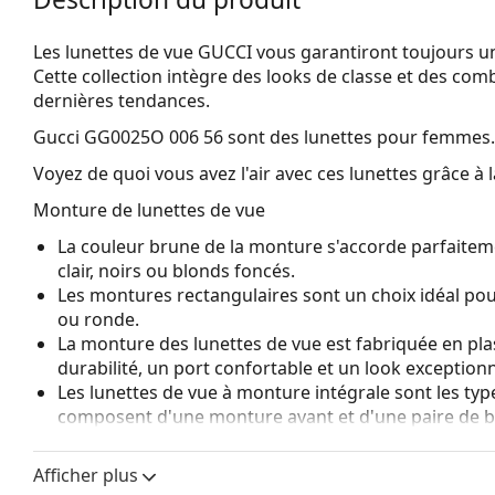
Les lunettes de vue GUCCI vous garantiront toujours un
Cette collection intègre des looks de classe et des com
dernières tendances.
Gucci GG0025O 006 56
sont des lunettes pour femmes.
Voyez de quoi vous avez l'air avec ces lunettes grâce à l
Monture de lunettes de vue
La couleur brune de la monture s'accorde parfaitem
clair, noirs ou blonds foncés.
Les montures rectangulaires sont un choix idéal po
ou ronde.
La monture des lunettes de vue est fabriquée en pla
durabilité, un port confortable et un look exceptionn
Les lunettes de vue à monture intégrale sont les typ
composent d'une monture avant et d'une paire de b
votre style grâce à leur design remarquable. L'un de l
fait qu'elles enferment entièrement le verre, et sur
Afficher plus
de monture convient à tous les verres, y compris le