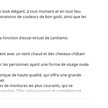
 look élégant, à tout moment et en tout lieu.
binaisons de couleurs de bon goût, ainsi que les
a fonction d'essai virtuel de Lentiamo.
ent avec un teint chaud et des cheveux châtain
ur les personnes ayant une forme de visage ovale
stique de haute qualité, qui offre une grande
el.
es de montures les plus courants, qui se
ranches. Elles rehausseront et compléteront
eurs avantages est la robustesse, la durabilité, le
tout leur protection contre les dommages. Ce type
s verres de plus grande puissance optique.