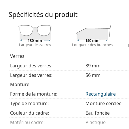
Accessoires
Spécificités du produit
Nous livrons les lunettes dans leur étui d'origine. La
Le chiffon fourni est idéal pour le nettoyage et l'en
livrés avec un sac en tissu au lieu d'un chiffon.
Explorez la gamme complète de
lunettes de vue
pour dé
130 mm
140 mm
Largeur des verres
Longueur des branches
des lunettes
si vous avez besoin d'aide pour choisir.
Ceci est un dispositif médical. Lisez le mode d'emploi ava
Verres
Largeur des verres:
39 mm
Largeur des verres:
56 mm
Monture
Forme de la monture:
Rectangulaire
Type de monture:
Monture cerclée
Couleur du cadre:
Eau foncée
Matériau cadre:
Plastique