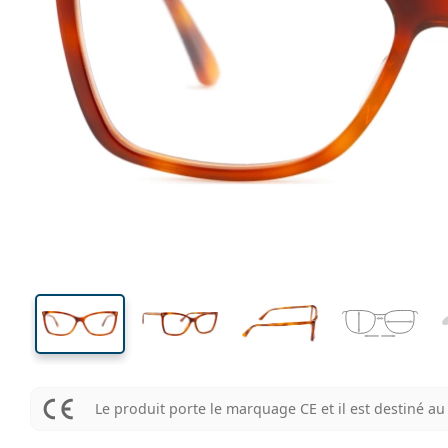
130 mm
Largeur des verres
Largeu
des verr
39 mm
56 mm
Largeur des verres
Largeur des verres
Le produit porte le marquage CE et il est destiné 