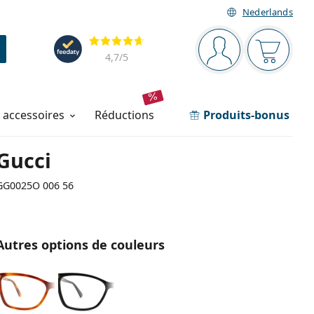
Nederlands
Barre de navigation
Évaluation
Vous êtes connec
Votre pa
4,7
/5
t accessoires
réductions
Produits-bonus
Gucci
GG0025O 006 56
Autres options de couleurs