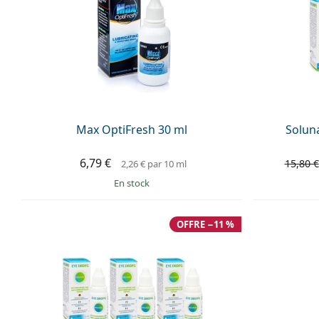
Max OptiFresh 30 ml
Soluna
6,79 €
15,80 €
2,26 €
par 10 ml
en stock
OFFRE −11 %