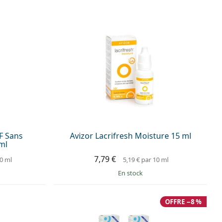
F Sans
Avizor Lacrifresh Moisture 15 ml
ml
7,79 €
0 ml
5,19 €
par 10 ml
en stock
OFFRE −8 %