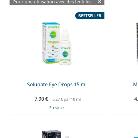
Pour une utilisation avec des lentilles
Produits disponibles
BESTSELLER
Solunate Eye Drops 15 ml
M
7,90 €
4
5,27 €
par 10 ml
en stock