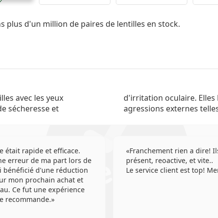
 plus d'un million de paires de lentilles en stock.
lles avec les yeux
tègent les yeux des
de sécheresse et
agressions externes telles
e était rapide et efficace.
Franchement rien a dire! Il
e erreur de ma part lors de
présent, reoactive, et vite..
'ai bénéficié d'une réduction
Le service client est top! Me
ur mon prochain achat et
au. Ce fut une expérience
 Je recommande.