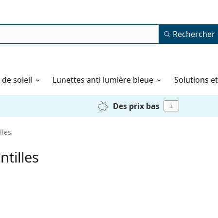
Rechercher
de soleil
Lunettes anti lumière bleue
Solutions e
Des prix bas
i
lles
ntilles