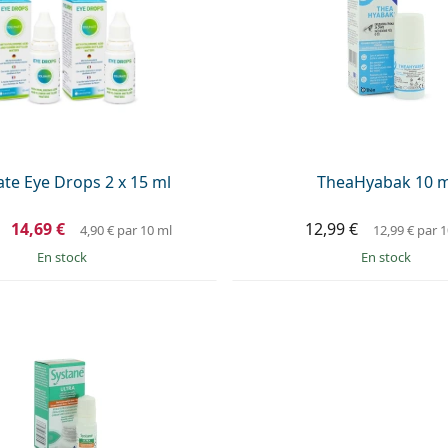
te Eye Drops 2 x 15 ml
TheaHyabak 10 m
14,69 €
12,99 €
4,90 €
par 10 ml
12,99 €
par 1
en stock
en stock