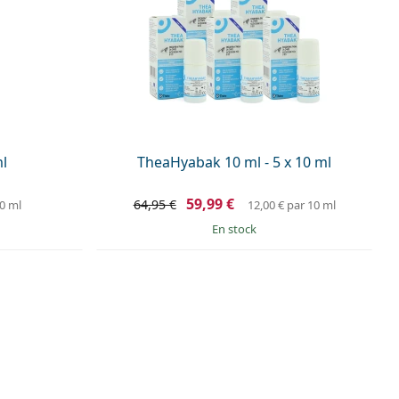
l
TheaHyabak 10 ml - 5 x 10 ml
59,99 €
64,95 €
0 ml
12,00 €
par 10 ml
en stock