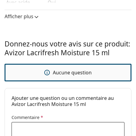
Avec acide
Oui
hyaluronique:
Afficher plus
Agents
Polyhexanid
conservateurs:
EDTA
Fabriquant:
Avizor
Donnez-nous votre avis sur ce produit:
Utilisation
Avizor Lacrifresh Moisture 15 ml
Période après
60 jours
ouverture:
Expiration:
Au moins 7 mois
Aucune question
A utiliser avec
Oui
les lentilles de
contact:
Ajouter une question ou un commentaire au
Avizor Lacrifresh Moisture 15 ml
Autres
Catégorie:
Gouttes oculaires
Commentaire
*
Accessoires