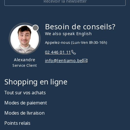
Recevoir la newsletter
Besoin de conseils?
hors ligne
We also speak English
Appelez-nous (Lun-Ven 8h30-16h)
02 446 01 11
Alexandre
info@lentiamo.be
Service Client
Shopping en ligne
Tout sur vos achats
Modes de paiement
Modes de livraison
Points relais