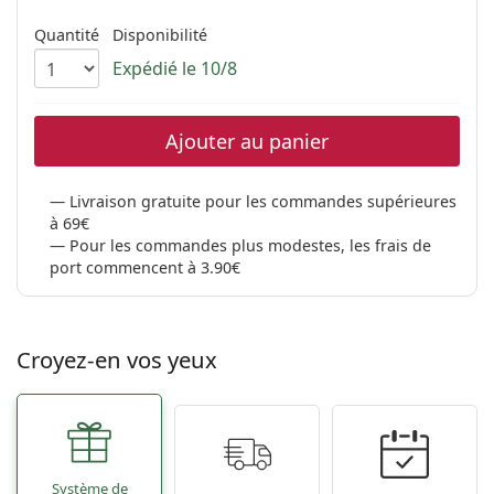
hors ligne
Toutes les marques
Persol
Quantité
Disponibilité
Expédié le 10/8
Prada
Toutes les marques
Ajouter au panier
Livraison gratuite pour les commandes supérieures
à 69€
Pour les commandes plus modestes, les frais de
port commencent à 3.90€
Croyez-en vos yeux
Système de