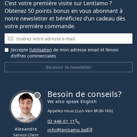
C'est votre première visite sur Lentiamo ?
Obtenez 50 points bonus en vous abonnant à
notre newsletter et bénéficiez d'un cadeau dès
votre première commande.
E-mail
J’accepte
l’utilisation
de mon adresse email et l’envoi
d’offres commerciales
Recevoir la newsletter
Besoin de conseils?
hors ligne
We also speak English
Appelez-nous (Lun-Ven 8h30-16h)
02 446 01 11
Alexandre
info@lentiamo.be
Service Client