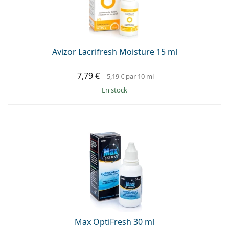
hors ligne
Toutes les marques
Persol
Prada
Avizor Lacrifresh Moisture 15 ml
Toutes les marques
7,79 €
5,19 €
par 10 ml
en stock
Max OptiFresh 30 ml