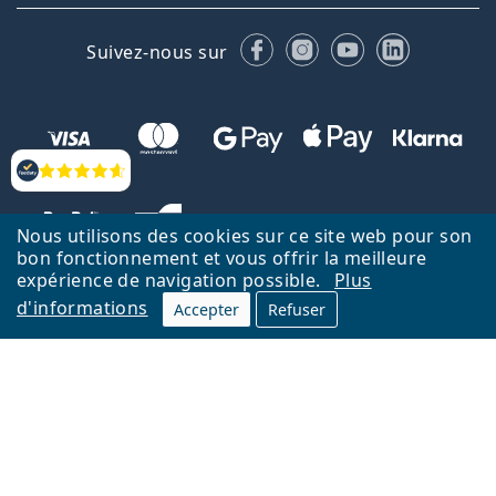
Facebook
Instagram
YouTube
LinkedIn
Suivez-nous sur
Évaluation
Nous utilisons des cookies sur ce site web pour son
bon fonctionnement et vous offrir la meilleure
expérience de navigation possible.
Plus
d'informations
Accepter
Refuser
Retour à la page d'accueil
Haut
Nederlands
Lentiamo.be est géré et exploité par Lentiamo s.r.o., République
tchèque
Un service en ligne pour vous depuis 18 ans.