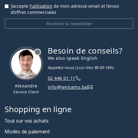
J’accepte
l’utilisation
de mon adresse email et l’envoi
d’offres commerciales
Recevoir la newsletter
Besoin de conseils?
hors ligne
We also speak English
Appelez-nous (Lun-Ven 8h30-16h)
02 446 01 11
Alexandre
info@lentiamo.be
Service Client
Shopping en ligne
Tout sur vos achats
Modes de paiement