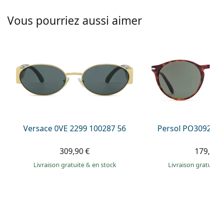
hors ligne
Toutes les marques
Persol
Vous pourriez aussi aimer
Prada
Toutes les marques
Versace 0VE 2299 100287 56
Persol PO3092S
309,90 €
179,9
Livraison gratuite
&
en stock
Livraison gratui