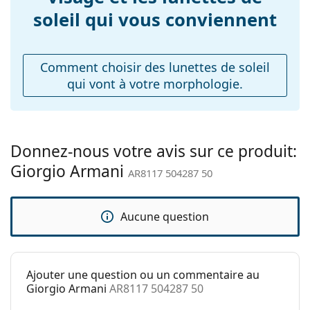
Largeur du pont:
21 mm
soleil qui vous conviennent
Poids:
45 g
Plaquettes de nez
Oui
ajustables:
Comment choisir des lunettes de soleil
qui vont à votre morphologie.
Accessoires
Étui:
Oui
Tissu de
Oui
nettoyage:
Donnez-nous votre avis sur ce produit:
Giorgio Armani
Autres
AR8117 504287 50
Sexe:
Pour hommes
Catégorie:
Lunettes de soleil
Aucune question
Marque:
Giorgio Armani
Utilisation:
Mode
Ajouter une question ou un commentaire au
Code:
AR8117 504287 50
Giorgio Armani
AR8117 504287 50