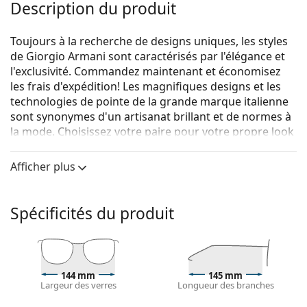
Description du produit
Toujours à la recherche de designs uniques, les styles
de Giorgio Armani sont caractérisés par l'élégance et
l'exclusivité. Commandez maintenant et économisez
les frais d'expédition! Les magnifiques designs et les
technologies de pointe de la grande marque italienne
sont synonymes d'un artisanat brillant et de normes à
la mode. Choisissez votre paire pour votre propre look
d'été.
Afficher plus
{nom du produit}
sont des lunettes de soleil pour
hommes.
Monture de lunettes de soleil
Spécificités du produit
La couleur noire de la monture s'accorde
parfaitement avec tous les types de teint et des
cheveux blonds clairs, châtains clairs ou noirs.
Lunettes de soleil à montures rondes
sont un choix
144 mm
145 mm
Largeur des verres
Longueur des branches
idéal pour les personnes ayant une forme de visage
carrée ou ovale.