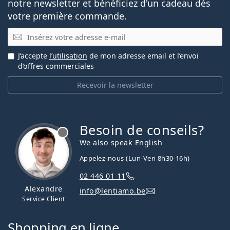
notre newsletter et bénéficiez d'un cadeau dès
votre première commande.
E-mail
J’accepte
l’utilisation
de mon adresse email et l’envoi
d’offres commerciales
Recevoir la newsletter
Besoin de conseils?
hors ligne
We also speak English
Appelez-nous (Lun-Ven 8h30-16h)
02 446 01 11
Alexandre
info@lentiamo.be
Service Client
Shopping en ligne