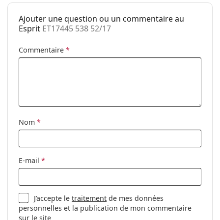
Poids:
40 g
Ajouter une question ou un commentaire au
Plaquettes de
Non
Esprit
ET17445 538 52/17
nez ajustables:
Accessoires
Commentaire
*
Étui:
Oui
Tissu de
Oui
nettoyage:
Autres
Nom
*
Sexe:
Pour femmes
Catégorie:
Lunettes de vue
Marque:
Esprit
E-mail
*
Code:
ET17445 538 52/17
J’accepte le
traitement
de mes données
personnelles et la publication de mon commentaire
sur le site