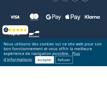
Évaluation
Nous utilisons des cookies sur ce site web pour son
bon fonctionnement et vous offrir la meilleure
expérience de navigation possible.
Plus
d'informations
Accepter
Refuser
Retour à la page d'accueil
Haut
Nederlands
Lentiamo.be est géré et exploité par Lentiamo s.r.o., République
tchèque
Un service en ligne pour vous depuis 18 ans.