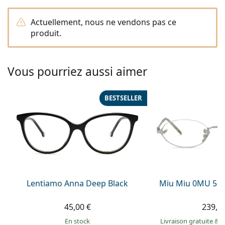
hors ligne
Toutes les marques
Persol
Actuellement, nous ne vendons pas ce
produit.
Prada
Toutes les marques
Vous pourriez aussi aimer
BESTSELLER
Lentiamo Anna Deep Black
Miu Miu 0MU 53
45,00 €
239,9
en stock
Livraison gratuite
&
M