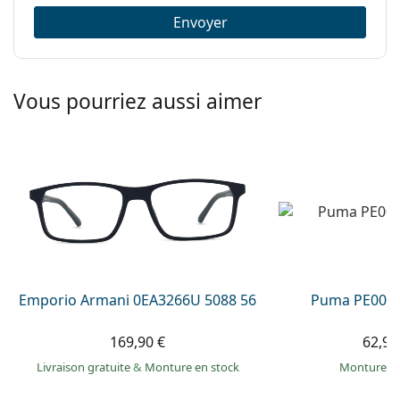
Envoyer
Vous pourriez aussi aimer
Emporio Armani 0EA3266U 5088 56
Puma PE0027
169,90 €
62,99
Livraison gratuite
&
Monture en stock
Monture e