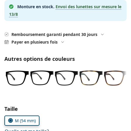
hors ligne
Toutes les marques
Monture en stock.
Envoi des lunettes sur mesure le
Persol
13/8
Prada
Toutes les marques
Remboursement garanti pendant 30 jours
Payer en plusieurs fois
Autres options de couleurs
Choisissez les paramètres
Taille
M (54 mm)