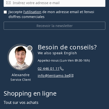
E-mail
J’accepte
l’utilisation
de mon adresse email et l’envoi
d’offres commerciales
Recevoir la newsletter
Besoin de conseils?
hors ligne
We also speak English
Appelez-nous (Lun-Ven 8h30-16h)
02 446 01 11
Alexandre
info@lentiamo.be
Service Client
Shopping en ligne
Tout sur vos achats