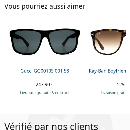
Vous pourriez aussi aimer
Gucci GG0010S 001 58
Ray-Ban Boyfriend
247,90 €
129,9
Livraison gratuite
&
en stock
Livraison gratui
Vérifié par nos clients