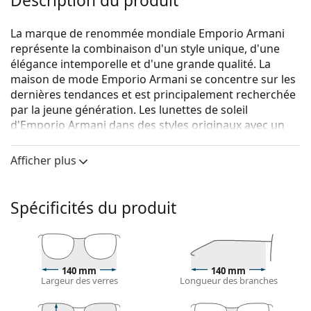
Description du produit
La marque de renommée mondiale Emporio Armani
représente la combinaison d'un style unique, d'une
élégance intemporelle et d'une grande qualité. La
maison de mode Emporio Armani se concentre sur les
dernières tendances et est principalement recherchée
par la jeune génération. Les lunettes de soleil
d'Emporio Armani dans des styles originaux avec un
logo d'aigle typique sur les branches constituent un
accessoire idéal pour tous les fans de mode.
Afficher plus
{nom du produit}
sont des lunettes de soleil pour
hommes.
Spécificités du produit
Voyez à quoi vous ressemblez avec ces lunettes de
soleil grâce à la fonction d'essayage virtuel de
Lentiamo.
Monture de lunettes de soleil
140 mm
140 mm
Largeur des verres
Longueur des branches
La couleur noire de la monture s'accorde
parfaitement avec tous les types de teint et des