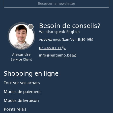
Recevoir la newsletter
Besoin de conseils?
hors ligne
We also speak English
Appelez-nous (Lun-Ven 8h30-16h)
02 446 01 11
Alexandre
info@lentiamo.be
Service Client
Shopping en ligne
Tout sur vos achats
Modes de paiement
Modes de livraison
Points relais