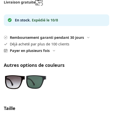
hors ligne
Livraison gratuite
Toutes les marques
Persol
Prada
En stock.
Expédié le 10/8
Toutes les marques
Remboursement garanti pendant 30 jours
Déjà acheté par plus de 100 clients
Payer en plusieurs fois
Autres options de couleurs
Choisissez les paramètres
Taille