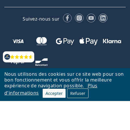
Facebook
Instagram
YouTube
LinkedIn
Suivez-nous sur
Évaluation
Nous utilisons des cookies sur ce site web pour son
bon fonctionnement et vous offrir la meilleure
expérience de navigation possible.
Plus
d'informations
Accepter
Refuser
Retour à la page d'accueil
Haut
Nederlands
Lentiamo.be est géré et exploité par Lentiamo s.r.o., République
tchèque
Un service en ligne pour vous depuis 18 ans.