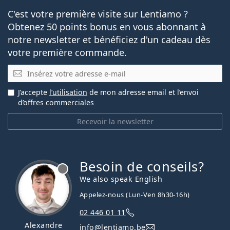
C'est votre première visite sur Lentiamo ?
Obtenez 50 points bonus en vous abonnant à
notre newsletter et bénéficiez d'un cadeau dès
votre première commande.
E-mail
J’accepte
l’utilisation
de mon adresse email et l’envoi
d’offres commerciales
Recevoir la newsletter
Besoin de conseils?
hors ligne
We also speak English
Appelez-nous (Lun-Ven 8h30-16h)
02 446 01 11
Alexandre
info@lentiamo.be