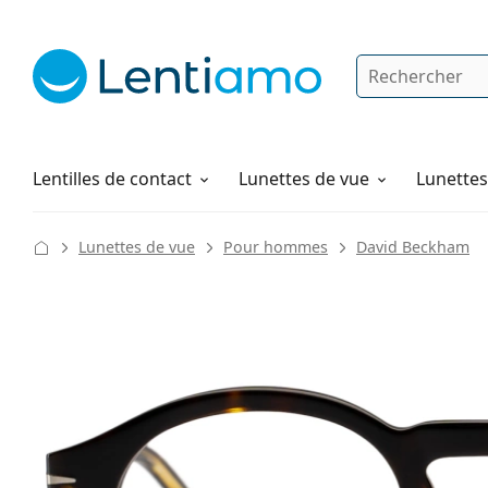
Rechercher
Je suis déjà client chez Lentiamo
Navigation sur le site
Solutions
Comment commander
Lentilles de contact
Lunettes de vue
Lunettes 
Lunettes de vue
Pour hommes
David Beckham