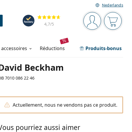
Nederlands
Barre de navigation
Évaluation
Vous êtes connec
Votre pa
4,7
/5
t accessoires
réductions
Produits-bonus
David Beckham
DB 7010 086 22 46
Actuellement, nous ne vendons pas ce produit.
Vous pourriez aussi aimer