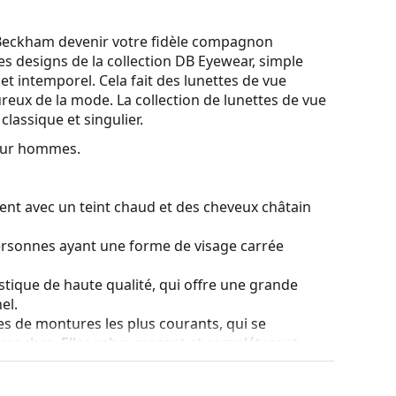
d Beckham devenir votre fidèle compagnon
es designs de la collection DB Eyewear, simple
t intemporel. Cela fait des lunettes de vue
ureux de la mode. La collection de lunettes de vue
lassique et singulier.
our hommes.
ent avec un teint chaud et des cheveux châtain
ersonnes ayant une forme de visage carrée
stique de haute qualité, qui offre une grande
el.
es de montures les plus courants, qui se
ranches. Elles rehausseront et compléteront
eurs avantages est la robustesse, la durabilité, le
tout leur protection contre les dommages. Ce type