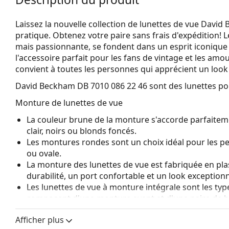
Laissez la nouvelle collection de lunettes de vue Davi
pratique. Obtenez votre paire sans frais d'expédition! L
mais passionnante, se fondent dans un esprit iconique e
l'accessoire parfait pour les fans de vintage et les amo
convient à toutes les personnes qui apprécient un look c
David Beckham DB 7010 086 22 46
sont des lunettes p
Monture de lunettes de vue
La couleur brune de la monture s'accorde parfaitem
clair, noirs ou blonds foncés.
Les montures rondes sont un choix idéal pour les p
ou ovale.
La monture des lunettes de vue est fabriquée en pla
durabilité, un port confortable et un look exceptionn
Les lunettes de vue à monture intégrale sont les typ
composent d'une monture avant et d'une paire de b
votre style grâce à leur design remarquable. L'un de l
Afficher plus
fait qu'elles enferment entièrement le verre, et sur