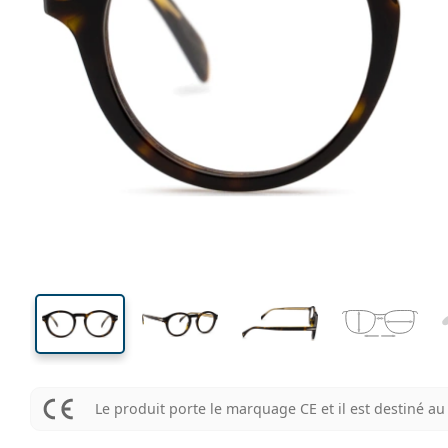
130 mm
Largeur des verres
Largeu
des verr
43 mm
46 mm
Largeur des verres
Largeur des verres
Le produit porte le marquage CE et il est destiné 