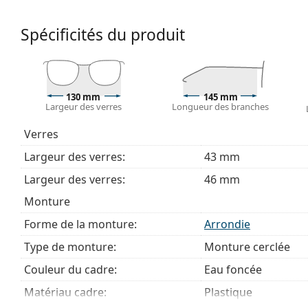
de monture convient à tous les verres, y compris le
Accessoires
Spécificités du produit
Nous livrons les lunettes dans leur étui d'origine. La
Le chiffon fourni est idéal pour le nettoyage et l'en
livrés avec un sac en tissu au lieu d'un chiffon.
130 mm
145 mm
Explorez la gamme complète de
lunettes de vue
pour dé
Largeur des verres
Longueur des branches
des lunettes
si vous avez besoin d'aide pour choisir.
Verres
Ceci est un dispositif médical. Lisez le mode d'emploi ava
Largeur des verres:
43 mm
Largeur des verres:
46 mm
Monture
Forme de la monture:
Arrondie
Type de monture:
Monture cerclée
Couleur du cadre:
Eau foncée
Matériau cadre:
Plastique