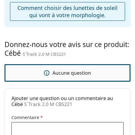
ajustables:
Comment choisir des lunettes de soleil
qui vont à votre morphologie.
Charnière à
Non
ressort:
Accessoires
Étui:
Oui
Donnez-nous votre avis sur ce produit:
Cébé
Tissu de
Oui
S´Track 2.0 M CBS221
nettoyage:
Autres
Aucune question
Sexe:
Unisex
Catégorie:
Lunettes de soleil
Ajouter une question ou un commentaire au
Marque:
Cébé
Cébé
S´Track 2.0 M CBS221
Utilisation:
Sport
Commentaire
*
Sport:
Cyclisme, Course à pied,
Randonnée, VTT