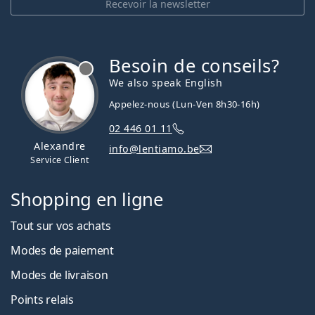
Recevoir la newsletter
Besoin de conseils?
hors ligne
We also speak English
Appelez-nous (Lun-Ven 8h30-16h)
02 446 01 11
Alexandre
info@lentiamo.be
Service Client
Shopping en ligne
Tout sur vos achats
Modes de paiement
Modes de livraison
Points relais