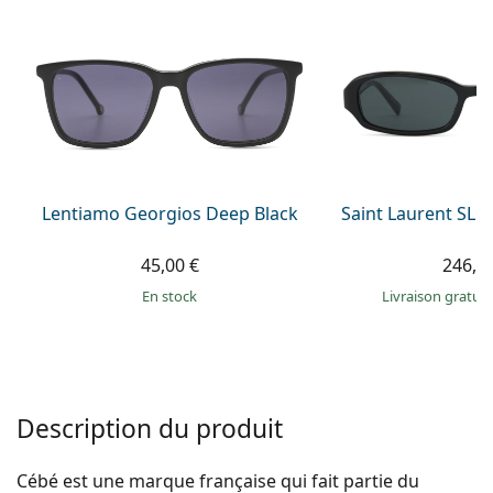
hors ligne
Toutes les marques
Persol
Prada
Toutes les marques
Lentiamo Georgios Deep Black
Saint Laurent SL 
45,00 €
246,9
en stock
Livraison gratui
Description du produit
Cébé est une marque française qui fait partie du