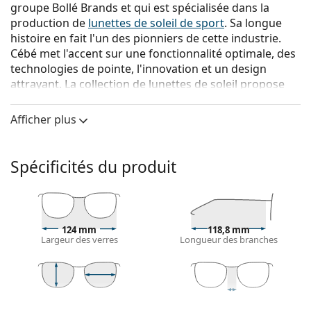
groupe Bollé Brands et qui est spécialisée dans la
production de
lunettes de soleil de sport
. Sa longue
histoire en fait l'un des pionniers de cette industrie.
Cébé met l'accent sur une fonctionnalité optimale, des
technologies de pointe, l'innovation et un design
attrayant. La collection de lunettes de soleil propose
des articles pour les activités sportives et l'usage
quotidien.
Afficher plus
Cébé S´Track 2.0 M CBS221
sont des lunettes de soleil
unisexes.
Spécificités du produit
Monture de lunettes de soleil
La couleur violette de la monture s'accorde
parfaitement avec tous les types de teint et des
cheveux noirs, gris, blancs ou blonds clairs.
124 mm
118,8 mm
Largeur des verres
Longueur des branches
Lunettes de soleil à montures rectangulaires
sont
un choix idéal pour les personnes ayant une forme
de visage ovale ou ronde.
La monture des lunettes de soleil est fabriquée en
40 mm
66,2 mm
10,6 mm
plastique de grande qualité, ce qui offre une grande