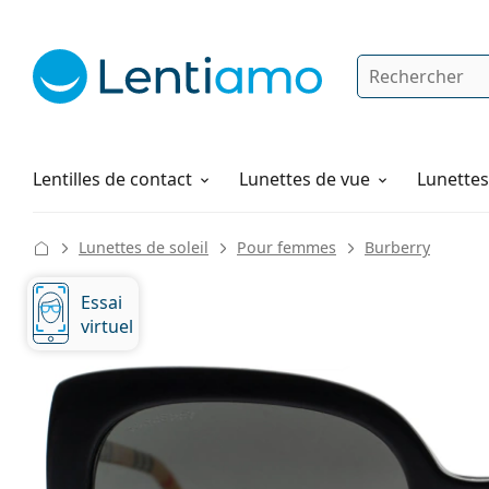
Rechercher
Je suis déjà client chez Lentiamo
Navigation sur le site
Solutions
Comment commander
Lentilles de contact
Lunettes de vue
Lunettes 
Lunettes de soleil
Pour femmes
Burberry
Essai
virtuel