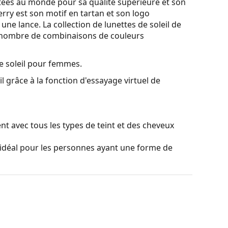
utées au monde pour sa qualité supérieure et son
ry est son motif en tartan et son logo
ne lance. La collection de lunettes de soleil de
le nombre de combinaisons de couleurs
e soleil pour femmes.
l grâce à la fonction d'essayage virtuel de
t avec tous les types de teint et des cheveux
idéal pour les personnes ayant une forme de
lastique de grande qualité, ce qui offre une
ceptionnel.
verres personnalisés de différents types, avec ou