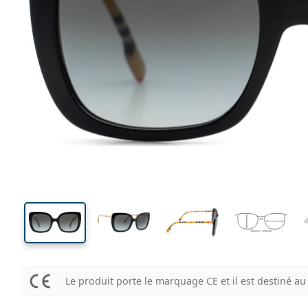
130 mm
Largeur des verres
Largeu
des verr
46 mm
54 mm
Largeur des verres
Largeur des verres
Le produit porte le marquage CE et il est destiné 