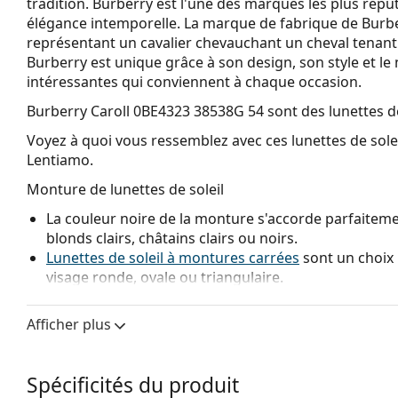
tradition. Burberry est l'une des marques les plus rép
élégance intemporelle. La marque de fabrique de Burber
représentant un cavalier chevauchant un cheval tenant u
Burberry est unique grâce à son design, son style et 
intéressantes qui conviennent à chaque occasion.
Burberry Caroll 0BE4323 38538G 54
sont des lunettes d
Voyez à quoi vous ressemblez avec ces lunettes de solei
Lentiamo.
Monture de lunettes de soleil
La couleur noire de la monture s'accorde parfaitemen
blonds clairs, châtains clairs ou noirs.
Lunettes de soleil à montures carrées
sont un choix 
visage ronde, ovale ou triangulaire.
La monture des lunettes de soleil est fabriquée en p
grande durabilité, un port confortable et un look ex
Afficher plus
Les verres d'origine peuvent être remplacés par des 
sans prescription.
Spécificités du produit
Verre de lunettes de soleil