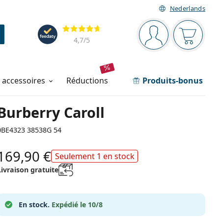
Nederlands
Barre de navigation
Évaluation
Vous êtes connec
Votre pa
4,7
/5
t accessoires
réductions
Produits-bonus
Burberry Caroll
0BE4323 38538G 54
169,90 €
Seulement 1 en stock
Livraison gratuite
En stock.
Expédié le 10/8