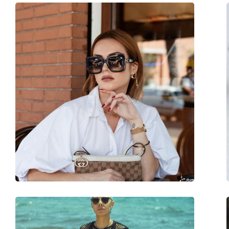
Tissu de nettoyage:
Oui
Autres
Sexe:
Pour femmes
Catégorie:
Lunettes de soleil
Marque:
Burberry
Utilisation:
Mode
Code:
0BE4323 38538G 54
Disponible avec correction:
Oui