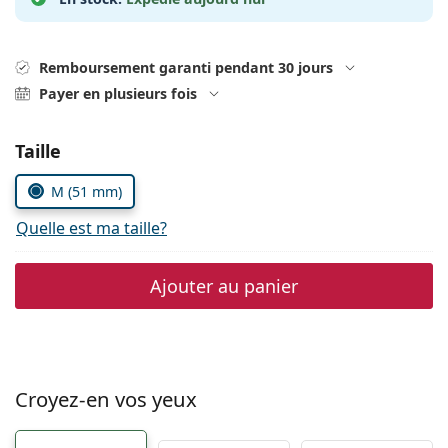
Solutions salines
02 446 01 11
Marc Jacobs
Gucci
Toutes les solutions
hors ligne
Toutes les marques
Remboursement garanti pendant 30 jours
Persol
Payer en plusieurs fois
Prada
Choisissez les paramètres
Taille
Toutes les marques
M (51 mm)
Quelle est ma taille?
Ajouter au panier
Croyez-en vos yeux