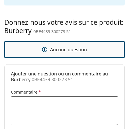
ressort:
Accessoires
Étui:
Oui
Donnez-nous votre avis sur ce produit:
Burberry
Tissu de
Oui
0BE4439 300273 51
nettoyage:
Autres
Aucune question
Sexe:
Pour hommes
Catégorie:
Lunettes de soleil
Ajouter une question ou un commentaire au
Marque:
Burberry
Burberry
0BE4439 300273 51
Utilisation:
Mode
Commentaire
*
Code:
0BE4439 300273 51