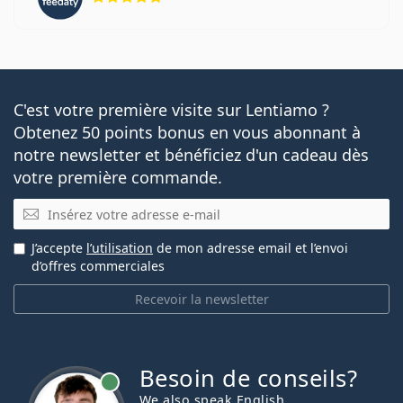
C'est votre première visite sur Lentiamo ?
Obtenez 50 points bonus en vous abonnant à
notre newsletter et bénéficiez d'un cadeau dès
votre première commande.
E-mail
J’accepte
l’utilisation
de mon adresse email et l’envoi
d’offres commerciales
Recevoir la newsletter
Besoin de conseils?
hors ligne
We also speak English