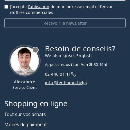
J’accepte
l’utilisation
de mon adresse email et l’envoi
d’offres commerciales
Recevoir la newsletter
Besoin de conseils?
hors ligne
We also speak English
Appelez-nous (Lun-Ven 8h30-16h)
02 446 01 11
Alexandre
info@lentiamo.be
Service Client
Shopping en ligne
Tout sur vos achats
Modes de paiement