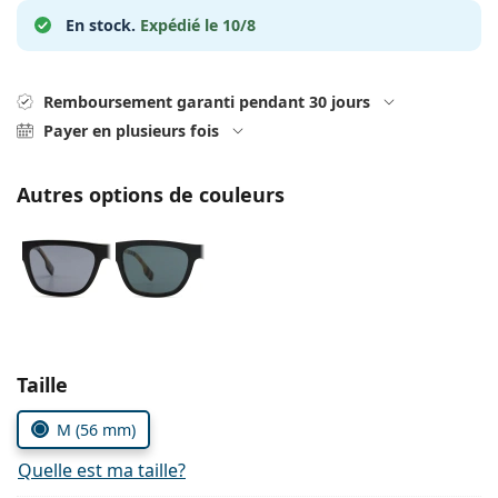
hors ligne
Toutes les marques
En stock.
Expédié le 10/8
Persol
Prada
Remboursement garanti pendant 30 jours
Toutes les marques
Payer en plusieurs fois
Autres options de couleurs
Choisissez les paramètres
Taille
M (56 mm)
Quelle est ma taille?