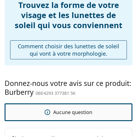
Longueur des
varier.
145 mm
Trouvez la forme de votre
branches:
Le chiffon fourni est idéal pour le nettoyage et
visage et les lunettes de
l'entretien des lunettes de soleil. Certains modèles
Largeur du pont:
17 mm
peuvent être livrés avec un sac en tissu au lieu d'un
soleil qui vous conviennent
Poids:
chiffon.
100 g
Explorez la gamme complète de
Plaquettes de nez
Non
lunettes de soleil
pour
découvrir d'autres modèles de marques populaires.
ajustables:
Comment choisir des lunettes de soleil
qui vont à votre morphologie.
Accessoires
Étui:
Oui
Tissu de
Oui
nettoyage:
Donnez-nous votre avis sur ce produit:
Burberry
Autres
0BE4293 377381 56
Sexe:
Pour hommes
Catégorie:
Lunettes de soleil
Aucune question
Marque:
Burberry
Utilisation:
Mode