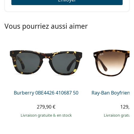
Vous pourriez aussi aimer
Burberry 0BE4426 410687 50
Ray-Ban Boyfriend
279,90 €
129,9
Livraison gratuite
&
en stock
Livraison gratui