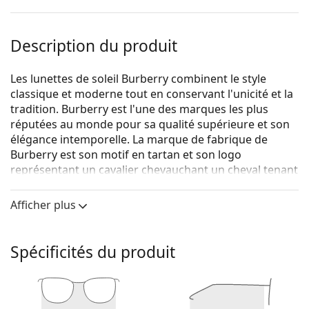
Description du produit
Les lunettes de soleil Burberry combinent le style
classique et moderne tout en conservant l'unicité et la
tradition. Burberry est l'une des marques les plus
réputées au monde pour sa qualité supérieure et son
élégance intemporelle. La marque de fabrique de
Burberry est son motif en tartan et son logo
représentant un cavalier chevauchant un cheval tenant
une lance. La collection de lunettes de soleil de
Burberry est unique grâce à son design, son style et le
Afficher plus
nombre de combinaisons de couleurs intéressantes
qui conviennent à chaque occasion.
Spécificités du produit
{nom du produit}
sont des lunettes de soleil pour
hommes.
Voyez à quoi vous ressemblez avec ces lunettes de
soleil grâce à la fonction d'essayage virtuel de