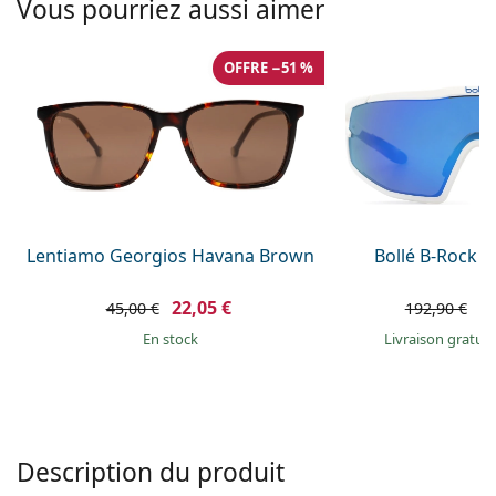
Vous pourriez aussi aimer
hors ligne
Toutes les marques
Persol
OFFRE −51 %
Prada
Toutes les marques
Lentiamo Georgios Havana Brown
Bollé B-Rock 
22,05 €
1
45,00 €
192,90 €
en stock
Livraison gratui
Description du produit