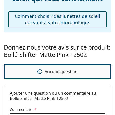
Poids:
165 g
Plaquettes de nez
Non
ajustables:
Comment choisir des lunettes de soleil
qui vont à votre morphologie.
Charnière à
Non
ressort:
Accessoires
Étui:
Oui
Donnez-nous votre avis sur ce produit:
Bollé Shifter Matte Pink 12502
Tissu de
Oui
nettoyage:
Autres
Aucune question
Sexe:
Unisex
Catégorie:
Lunettes de soleil
Ajouter une question ou un commentaire au
Marque:
Bollé
Bollé Shifter Matte Pink 12502
Utilisation:
Sport
Commentaire
*
Sport:
Cyclisme, Course à pied,