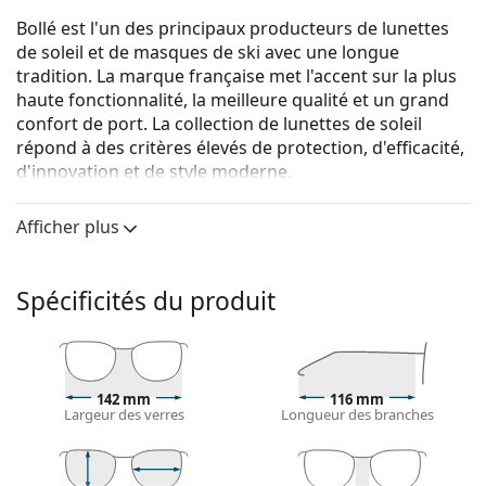
Bollé est l'un des principaux producteurs de lunettes
de soleil et de masques de ski avec une longue
tradition. La marque française met l'accent sur la plus
haute fonctionnalité, la meilleure qualité et un grand
confort de port. La collection de lunettes de soleil
répond à des critères élevés de protection, d'efficacité,
d'innovation et de style moderne.
Bollé Shifter Matte Pink 12502
sont des lunettes de
Afficher plus
soleil unisexes.
Monture de lunettes de soleil
Spécificités du produit
La couleur rose de la monture s'accorde
parfaitement avec tous les types de teint et des
cheveux châtain clair ou blond clair.
Lunettes de soleil à montures rectangulaires
sont
un choix idéal pour les personnes ayant une forme
142 mm
116 mm
Largeur des verres
Longueur des branches
de visage ovale ou ronde.
La monture des lunettes de soleil est fabriquée en
plastique de grande qualité, ce qui offre une grande