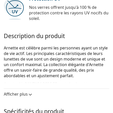
Nos verres offrent jusqu'à 100 % de
protection contre les rayons UV nocifs du
soleil.
Description du produit
Arnette est célèbre parmi les personnes ayant un style
de vie actif. Les principales caractéristiques de leurs
lunettes de vue sont un design moderne et unique et
un confort maximal. La collection élégante d'Arnette
offre un savoir-faire de grande qualité, des prix
abordables et un ajustement parfait.
Arnette Lit 0AN7184 2696 55
sont des lunettes pour
hommes.
Afficher plus
Monture de lunettes de vue
La couleur bleue de la monture s'accorde
Spécificités du produit
parfaitement avec tous les teints et des cheveux