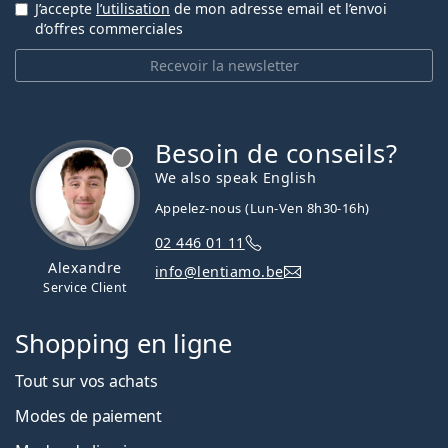
J’accepte
l’utilisation
de mon adresse email et l’envoi
d’offres commerciales
Recevoir la newsletter
Besoin de conseils?
hors ligne
We also speak English
Appelez-nous (Lun-Ven 8h30-16h)
02 446 01 11
Alexandre
info@lentiamo.be
Service Client
Shopping en ligne
Tout sur vos achats
Modes de paiement