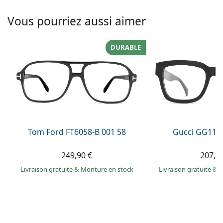
hors ligne
Toutes les marques
Persol
Vous pourriez aussi aimer
Prada
DURABLE
Toutes les marques
Tom Ford FT6058-B 001 58
Gucci GG113
249,90 €
207,9
Livraison gratuite
&
Monture en stock
Livraison gratuite
&
M