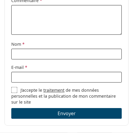
Clip-on:
Non
Commentaire
*
Accessoires
Étui:
Oui
Tissu de
Oui
nettoyage:
Nom
*
Autres
Sexe:
Pour hommes
Catégorie:
Lunettes de vue
E-mail
*
Marque:
Arnette
Code:
0AN7184 2696 55
J’accepte le
traitement
de mes données
personnelles et la publication de mon commentaire
sur le site
Envoyer