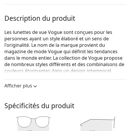
Description du produit
Les lunettes de vue Vogue sont conçues pour les
personnes ayant un style élaboré et un sens de
l'originalité. Le nom de la marque provient du
magazine de mode Vogue qui définit les tendances
dans le monde entier. La collection de Vogue propose
de nombreux styles différents et des combinaisons de
couleurs étonnantes dans un design intemporel.
Vogue 0VO5356 2864
sont des lunettes pour femmes.
Afficher plus
Voyez de quoi vous avez l'air avec ces lunettes grâce à
la fonction d'essai virtuel de Lentiamo.
Spécificités du produit
Monture de lunettes de vue
La couleur rose de la monture s'accorde
parfaitement avec tous les teints et des cheveux
châtain clair ou blonds clairs.