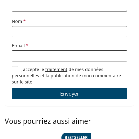
Accessoires
Étui:
Oui
Nom
*
Tissu de
Oui
nettoyage:
Autres
E-mail
*
Sexe:
Pour femmes
Catégorie:
Lunettes de vue
J’accepte le
traitement
de mes données
Marque:
Vogue
personnelles et la publication de mon commentaire
Code:
0VO5356 2864 50
sur le site
Envoyer
Vous pourriez aussi aimer
BESTSELLER