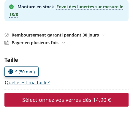
hors ligne
Toutes les marques
Monture en stock.
Envoi des lunettes sur mesure le
Persol
13/8
Prada
Toutes les marques
Remboursement garanti pendant 30 jours
Payer en plusieurs fois
Choisissez les paramètres
Taille
S (50 mm)
Quelle est ma taille?
Sélectionnez vos verres dès
14,90 €