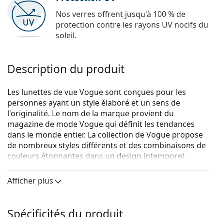
Nos verres offrent jusqu'à 100 % de
protection contre les rayons UV nocifs du
soleil.
Description du produit
Les lunettes de vue Vogue sont conçues pour les
personnes ayant un style élaboré et un sens de
l'originalité. Le nom de la marque provient du
magazine de mode Vogue qui définit les tendances
dans le monde entier. La collection de Vogue propose
de nombreux styles différents et des combinaisons de
couleurs étonnantes dans un design intemporel.
Vogue 0VO5305B W656 52
sont des lunettes pour
Afficher plus
femmes.
Monture de lunettes de vue
Spécificités du produit
La couleur brune de la monture s'accorde