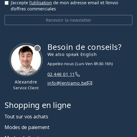
J’accepte
l’utilisation
de mon adresse email et l’envoi
d’offres commerciales
Recevoir la newsletter
Besoin de conseils?
hors ligne
We also speak English
Appelez-nous (Lun-Ven 8h30-16h)
02 446 01 11
Alexandre
info@lentiamo.be
Service Client
Shopping en ligne
Tout sur vos achats
Modes de paiement