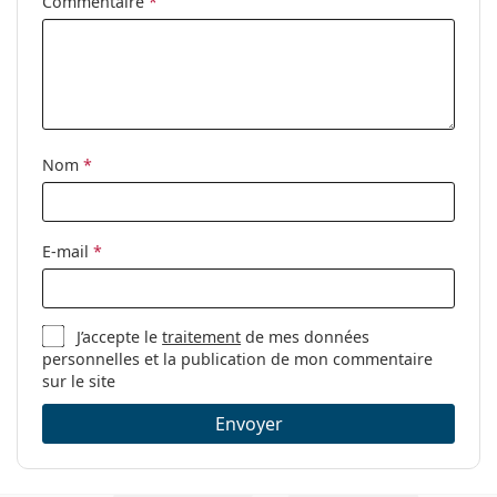
Accessoires
Commentaire
*
Étui:
Oui
Tissu de
Oui
nettoyage:
Autres
Nom
*
Sexe:
Pour femmes
Catégorie:
Lunettes de vue
Marque:
Vogue
E-mail
*
Code:
0VO5305B W656 52
J’accepte le
traitement
de mes données
personnelles et la publication de mon commentaire
sur le site
Envoyer