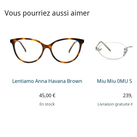
hors ligne
Toutes les marques
Persol
Vous pourriez aussi aimer
Prada
Toutes les marques
Lentiamo Anna Havana Brown
Miu Miu 0MU 53
45,00 €
239,9
en stock
Livraison gratuite
&
M