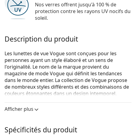
Nos verres offrent jusqu'à 100 % de
protection contre les rayons UV nocifs du
soleil.
Description du produit
Les lunettes de vue Vogue sont conçues pour les
personnes ayant un style élaboré et un sens de
l'originalité. Le nom de la marque provient du
magazine de mode Vogue qui définit les tendances
dans le monde entier. La collection de Vogue propose
de nombreux styles différents et des combinaisons de
couleurs étonnantes dans un design intemporel.
Vogue 0VO5292 W656
sont des lunettes pour femmes.
Afficher plus
Voyez de quoi vous avez l'air avec ces lunettes grâce à
la fonction d'essai virtuel de Lentiamo.
Spécificités du produit
Monture de lunettes de vue