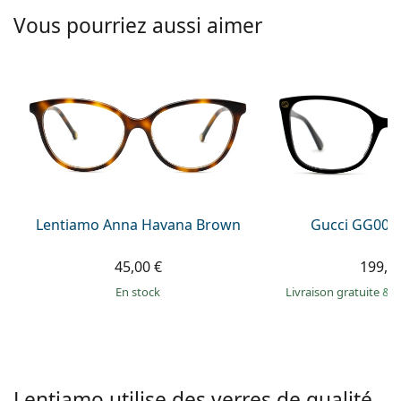
hors ligne
Toutes les marques
Vous pourriez aussi aimer
Persol
Prada
Toutes les marques
Lentiamo Anna Havana Brown
Gucci GG002
45,00 €
199,9
en stock
Livraison gratuite
&
M
Lentiamo utilise des verres de qualité