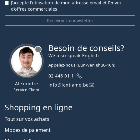
J’accepte
l’utilisation
de mon adresse email et l’envoi
d’offres commerciales
Recevoir la newsletter
Besoin de conseils?
hors ligne
We also speak English
Appelez-nous (Lun-Ven 8h30-16h)
02 446 01 11
Alexandre
info@lentiamo.be
Service Client
Shopping en ligne
Tout sur vos achats
Modes de paiement