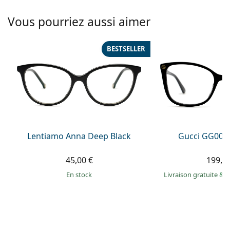
hors ligne
Toutes les marques
Persol
Vous pourriez aussi aimer
Prada
BESTSELLER
Toutes les marques
Lentiamo Anna Deep Black
Gucci GG002
45,00 €
199,9
en stock
Livraison gratuite
&
M