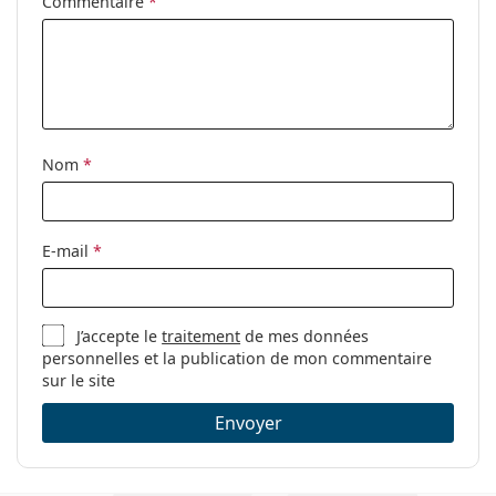
Accessoires
Commentaire
*
Étui:
Oui
Tissu de
Oui
nettoyage:
Autres
Nom
*
Sexe:
Pour femmes
Catégorie:
Lunettes de vue
Marque:
Vogue
E-mail
*
Code:
0VO5285 W44 51
J’accepte le
traitement
de mes données
personnelles et la publication de mon commentaire
sur le site
Envoyer