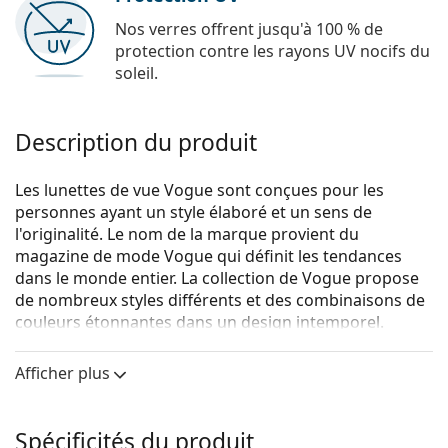
Nos verres offrent jusqu'à 100 % de
protection contre les rayons UV nocifs du
soleil.
Description du produit
Les lunettes de vue Vogue sont conçues pour les
personnes ayant un style élaboré et un sens de
l'originalité. Le nom de la marque provient du
magazine de mode Vogue qui définit les tendances
dans le monde entier. La collection de Vogue propose
de nombreux styles différents et des combinaisons de
couleurs étonnantes dans un design intemporel.
Vogue 0VO5285 W44 51
sont des lunettes pour
Afficher plus
femmes.
Voyez de quoi vous avez l'air avec ces lunettes grâce à
la fonction d'essai virtuel de Lentiamo.
Spécificités du produit