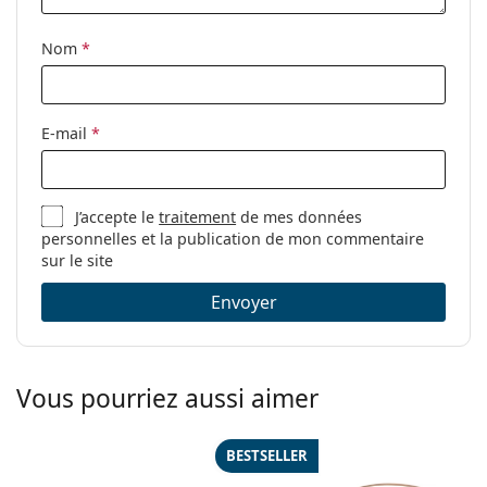
Tissu de
Oui
nettoyage:
Nom
*
Autres
Sexe:
Pour femmes
E-mail
*
Catégorie:
Lunettes de vue
Marque:
Vogue
J’accepte le
traitement
de mes données
Code:
0VO4208 352 52
personnelles et la publication de mon commentaire
sur le site
Envoyer
Vous pourriez aussi aimer
BESTSELLER