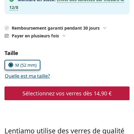
Solutions salines
02 446 01 11
Marc Jacobs
12/8
Gucci
Toutes les solutions
hors ligne
Toutes les marques
Persol
Remboursement garanti pendant 30 jours
Payer en plusieurs fois
Prada
Toutes les marques
Choisissez les paramètres
Taille
M (52 mm)
Quelle est ma taille?
Sélectionnez vos verres dès
14,90 €
Lentiamo utilise des verres de qualité