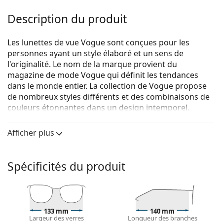
Description du produit
Les lunettes de vue Vogue sont conçues pour les
personnes ayant un style élaboré et un sens de
l'originalité. Le nom de la marque provient du
magazine de mode Vogue qui définit les tendances
dans le monde entier. La collection de Vogue propose
de nombreux styles différents et des combinaisons de
couleurs étonnantes dans un design intemporel.
Vogue 0VO4208 352 52
sont des lunettes pour
Afficher plus
femmes.
Monture de lunettes de vue
Spécificités du produit
La couleur noire de la monture s'accorde
parfaitement avec tous les teints et des cheveux
blonds clairs, châtains clairs ou noirs.
Les montures Cat Eye sont un choix idéal pour celles
qui ont un visage ovale, en forme de cœur ou de
133 mm
140 mm
Largeur des verres
Longueur des branches