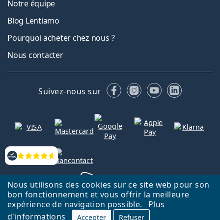
Notre équipe
Blog Lentiamo
Pourquoi acheter chez nous ?
Nous contacter
Facebook
Instagram
YouTube
LinkedIn
Suivez-nous sur
Évaluation
Nous utilisons des cookies sur ce site web pour son
bon fonctionnement et vous offrir la meilleure
expérience de navigation possible.
Plus
d'informations
Retour à la page d'accueil
Haut
Nederlands
Accepter
Refuser