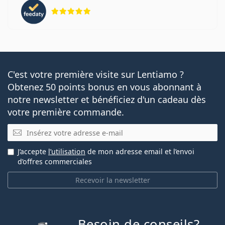
évaluation 5 sur 5
C'est votre première visite sur Lentiamo ?
Obtenez 50 points bonus en vous abonnant à
notre newsletter et bénéficiez d'un cadeau dès
votre première commande.
E-mail
J’accepte
l’utilisation
de mon adresse email et l’envoi
d’offres commerciales
Recevoir la newsletter
Besoin de conseils?
hors ligne