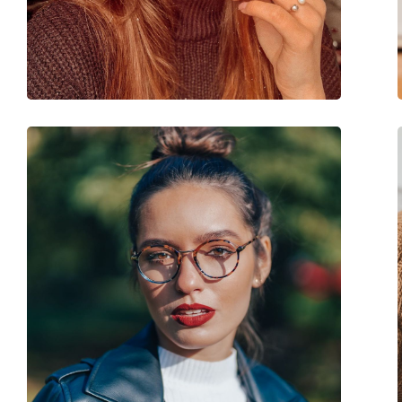
Marque:
Vogue
Code:
0VO4176 352 50