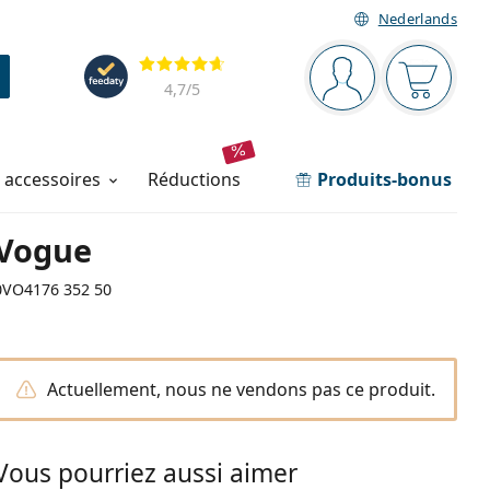
Nederlands
Barre de navigation
Évaluation
Vous êtes connec
Votre pa
4,7
/5
t accessoires
réductions
Produits-bonus
Vogue
0VO4176 352 50
Actuellement, nous ne vendons pas ce produit.
Vous pourriez aussi aimer