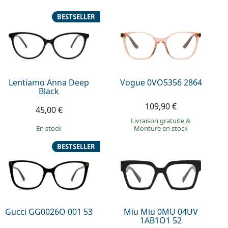
BESTSELLER
Lentiamo Anna Deep
Vogue 0VO5356 2864
Black
109,90 €
45,00 €
Livraison gratuite
&
en stock
Monture en stock
BESTSELLER
Gucci GG0026O 001 53
Miu Miu 0MU 04UV
1AB1O1 52