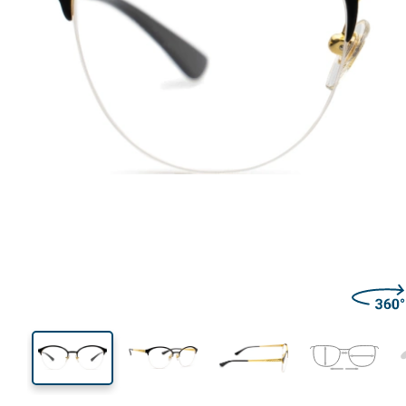
129 mm
Largeur des verres
Largeu
des verr
44 mm
50 mm
Largeur des verres
Largeur des verres