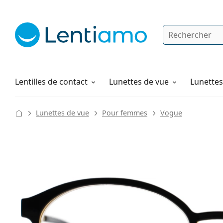
Rechercher
Je suis déjà client chez Lentiamo
Navigation sur le site
Solutions
Comment commander
Lentilles de contact
Lunettes de vue
Lunettes 
Lunettes de vue
Pour femmes
Vogue