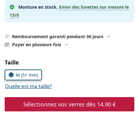
hors ligne
Toutes les marques
Monture en stock.
Envoi des lunettes sur mesure le
Persol
13/8
Prada
Toutes les marques
Remboursement garanti pendant 30 jours
Payer en plusieurs fois
Choisissez les paramètres
Taille
M (51 mm)
Quelle est ma taille?
Sélectionnez vos verres dès
14,90 €