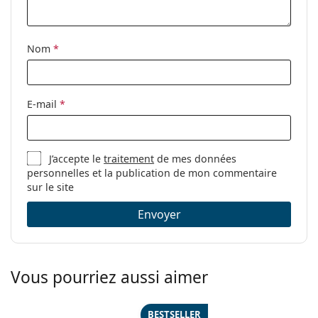
Accessoires
Étui:
Oui
Nom
*
Tissu de
Oui
nettoyage:
Autres
E-mail
*
Sexe:
Pour femmes
Catégorie:
Lunettes de vue
J’accepte le
traitement
de mes données
Marque:
Vogue
personnelles et la publication de mon commentaire
Code:
0VO4108 280 51
sur le site
Envoyer
Vous pourriez aussi aimer
BESTSELLER