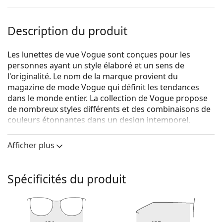
Description du produit
Les lunettes de vue Vogue sont conçues pour les
personnes ayant un style élaboré et un sens de
l'originalité. Le nom de la marque provient du
magazine de mode Vogue qui définit les tendances
dans le monde entier. La collection de Vogue propose
de nombreux styles différents et des combinaisons de
couleurs étonnantes dans un design intemporel.
Vogue 0VO4108 280
sont des lunettes pour femmes.
Afficher plus
Voyez de quoi vous avez l'air avec ces lunettes grâce à
la fonction d'essai virtuel de Lentiamo.
Spécificités du produit
Monture de lunettes de vue
La couleur noire de la monture s'accorde
parfaitement avec tous les teints et des cheveux
blonds clairs, châtains clairs ou noirs.