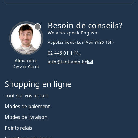
Besoin de conseils?
hors ligne
We also speak English
Appelez-nous (Lun-Ven 8h30-16h)
02 446 01 11
Alexandre
info@lentiamo.be
Service Client
Shopping en ligne
Tout sur vos achats
Modes de paiement
Modes de livraison
Points relais