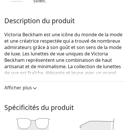
soleil.
Description du produit
Victoria Beckham est une icône du monde de la mode
et une créatrice respectée qui a trouvé de nombreux
admirateurs grâce à son goût et son sens de la mode
de luxe. Les lunettes de vue uniques de Victoria
Beckham représentent une combinaison de haut
artisanat et de minimalisme. La collection de lunettes
de vue est fraîche, élégante et jeune avec un grand
sens du détail.
Afficher plus
Victoria Beckham VB2610 001 14 54
sont des lunettes
pour femmes.
Voyez de quoi vous avez l'air avec ces lunettes grâce à
Spécificités du produit
la fonction d'essai virtuel de Lentiamo.
Monture de lunettes de vue