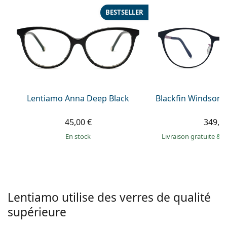
hors ligne
Toutes les marques
BESTSELLER
Persol
Prada
Toutes les marques
Lentiamo Anna Deep Black
Blackfin Windsor 
45,00 €
349,9
en stock
Livraison gratuite
&
M
Lentiamo utilise des verres de qualité
supérieure