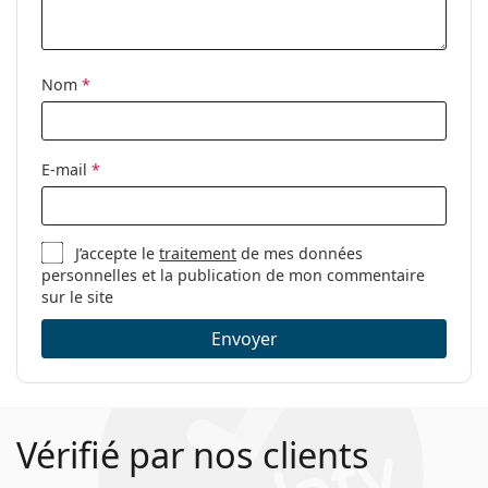
Étui:
Oui
Tissu de
Oui
nettoyage:
Nom
*
Autres
Sexe:
Pour femmes
E-mail
*
Catégorie:
Lunettes de vue
Marque:
Victoria Beckham
J’accepte le
traitement
de mes données
Code:
VB2610 001 14 54
personnelles et la publication de mon commentaire
sur le site
Envoyer
Vérifié par nos clients