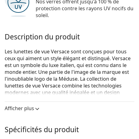
Nos verres offrent jusqu'à 100 % de
protection contre les rayons UV nocifs du
soleil.
Description du produit
Les lunettes de vue Versace sont conçues pour tous
ceux qui aiment un style élégant et distingué. Versace
est un symbole du luxe italien, qui est connu dans le
monde entier. Une partie de l'image de la marque est
l'inoubliable logo de la Méduse. La collection de
lunettes de vue Versace combine les technologies
modernes avec une qualité inégalée et un design
luxueux.
Afficher plus
Versace 0VE3293 GB1 55
sont des lunettes pour
femmes.
Voyez de quoi vous avez l'air avec ces lunettes grâce à
Spécificités du produit
la fonction d'essai virtuel de Lentiamo.