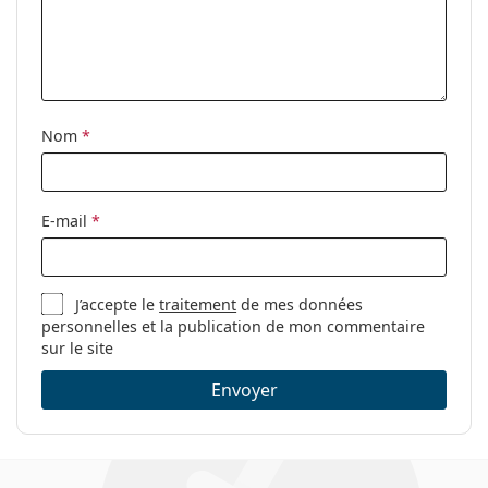
Accessoires
Étui:
Oui
Tissu de
Oui
nettoyage:
Nom
*
Autres
Sexe:
Pour femmes
Catégorie:
Lunettes de vue
E-mail
*
Marque:
Versace
Code:
0VE3293 GB1 55
J’accepte le
traitement
de mes données
personnelles et la publication de mon commentaire
sur le site
Envoyer