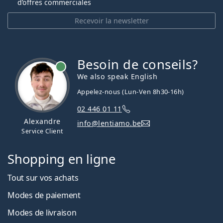
d’offres commerciales
Recevoir la newsletter
Besoin de conseils?
hors ligne
We also speak English
Appelez-nous (Lun-Ven 8h30-16h)
02 446 01 11
Alexandre
info@lentiamo.be
Service Client
Shopping en ligne
Tout sur vos achats
Modes de paiement
Modes de livraison