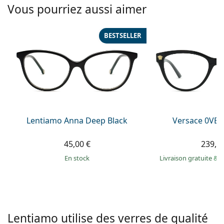
Solutions salines
Vous pourriez aussi aimer
02 446 01 11
Marc Jacobs
Gucci
Toutes les solutions
hors ligne
Toutes les marques
BESTSELLER
Persol
Prada
Toutes les marques
Lentiamo Anna Deep Black
Versace 0VE
45,00 €
239,9
en stock
Livraison gratuite
&
M
Lentiamo utilise des verres de qualité