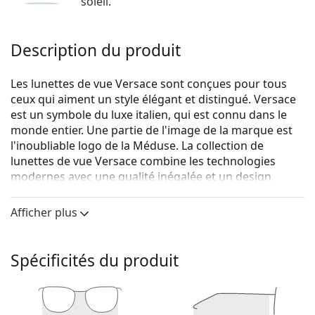
soleil.
Description du produit
Les lunettes de vue Versace sont conçues pour tous
ceux qui aiment un style élégant et distingué. Versace
est un symbole du luxe italien, qui est connu dans le
monde entier. Une partie de l'image de la marque est
l'inoubliable logo de la Méduse. La collection de
lunettes de vue Versace combine les technologies
modernes avec une qualité inégalée et un design
luxueux.
Afficher plus
Versace 0VE3274V GB1 54
sont des lunettes pour
femmes.
Voyez de quoi vous avez l'air avec ces lunettes grâce à
Spécificités du produit
la fonction d'essai virtuel de Lentiamo.
Monture de lunettes de vue