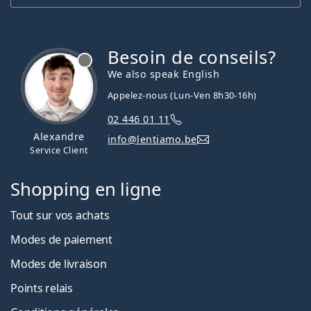
Besoin de conseils?
hors ligne
We also speak English
Appelez-nous (Lun-Ven 8h30-16h)
02 446 01 11
Alexandre
info@lentiamo.be
Service Client
Shopping en ligne
Tout sur vos achats
Modes de paiement
Modes de livraison
Points relais