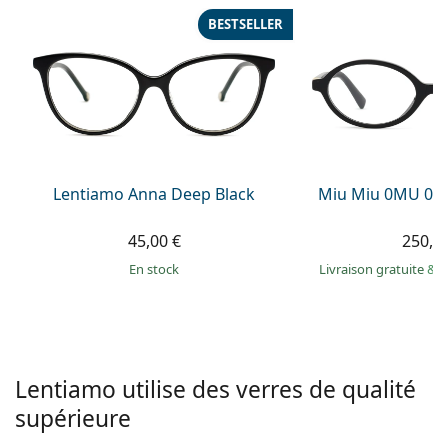
hors ligne
Toutes les marques
BESTSELLER
Persol
Prada
Toutes les marques
Lentiamo Anna Deep Black
Miu Miu 0MU 01
45,00 €
250,9
en stock
Livraison gratuite
&
M
Lentiamo utilise des verres de qualité
supérieure