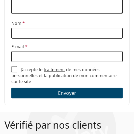
Accessoires
Étui:
Oui
Nom
*
Tissu de
Oui
nettoyage:
Autres
E-mail
*
Sexe:
Pour femmes
Catégorie:
Lunettes de vue
J’accepte le
traitement
de mes données
Marque:
Versace
personnelles et la publication de mon commentaire
Code:
0VE3274V GB1 54
sur le site
Envoyer
Vérifié par nos clients