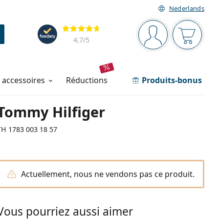
Nederlands
Barre de navigation
Évaluation
Vous êtes connec
Votre pa
4,7
/5
t accessoires
réductions
Produits-bonus
Tommy Hilfiger
TH 1783 003 18 57
Actuellement, nous ne vendons pas ce produit.
Vous pourriez aussi aimer