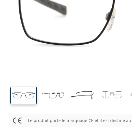
139 mm
Largeur des verres
Largeu
des verr
35 mm
57 mm
Largeur des verres
Largeur des verres
Le produit porte le marquage CE et il est destiné 