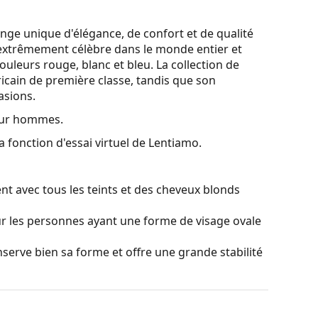
nge unique d'élégance, de confort et de qualité
xtrêmement célèbre dans le monde entier et
uleurs rouge, blanc et bleu. La collection de
icain de première classe, tandis que son
asions.
our hommes.
a fonction d'essai virtuel de Lentiamo.
nt avec tous les teints et des cheveux blonds
ur les personnes ayant une forme de visage ovale
serve bien sa forme et offre une grande stabilité
es de montures les plus courants, qui se
ranches. Elles rehausseront et compléteront
eurs avantages est la robustesse, la durabilité, le