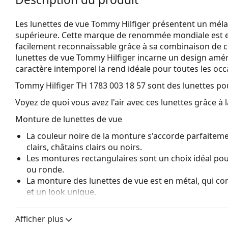
Les lunettes de vue Tommy Hilfiger présentent un méla
supérieure. Cette marque de renommée mondiale est e
facilement reconnaissable grâce à sa combinaison de co
lunettes de vue Tommy Hilfiger incarne un design amér
caractère intemporel la rend idéale pour toutes les occ
Tommy Hilfiger TH 1783 003 18 57
sont des lunettes p
Voyez de quoi vous avez l'air avec ces lunettes grâce à l
Monture de lunettes de vue
La couleur noire de la monture s'accorde parfaiteme
clairs, châtains clairs ou noirs.
Les montures rectangulaires sont un choix idéal po
ou ronde.
La monture des lunettes de vue est en métal, qui con
et un look unique.
Les lunettes de vue à monture intégrale sont les typ
composent d'une monture avant et d'une paire de b
Afficher plus
votre style grâce à leur design remarquable. L'un de l