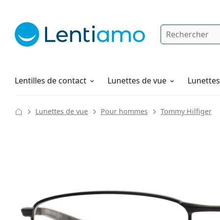
Rechercher
Je suis déjà client chez Lentiamo
Navigation sur le site
Solutions
Comment commander
Lentilles de contact
Lunettes de vue
Lunettes 
Lunettes de vue
Pour hommes
Tommy Hilfiger