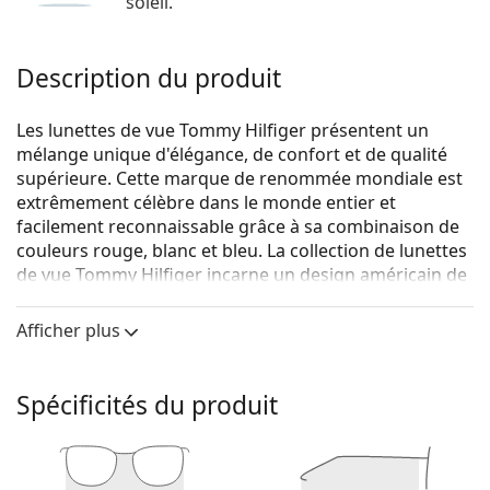
soleil.
Description du produit
Les lunettes de vue Tommy Hilfiger présentent un
mélange unique d'élégance, de confort et de qualité
supérieure. Cette marque de renommée mondiale est
extrêmement célèbre dans le monde entier et
facilement reconnaissable grâce à sa combinaison de
couleurs rouge, blanc et bleu. La collection de lunettes
de vue Tommy Hilfiger incarne un design américain de
première classe, tandis que son caractère intemporel
la rend idéale pour toutes les occasions.
Afficher plus
Tommy Hilfiger TH 1742 WIR 16 56
sont des lunettes
pour hommes.
Spécificités du produit
Voyez de quoi vous avez l'air avec ces lunettes grâce à
la fonction d'essai virtuel de Lentiamo.
Monture de lunettes de vue