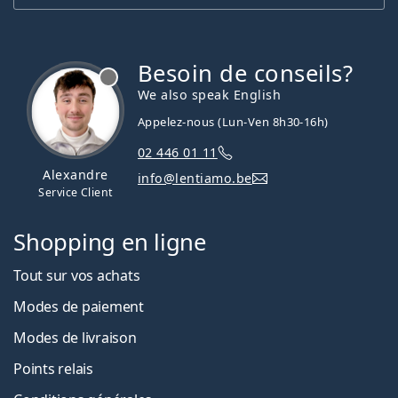
Besoin de conseils?
hors ligne
We also speak English
Appelez-nous (Lun-Ven 8h30-16h)
02 446 01 11
Alexandre
info@lentiamo.be
Service Client
Shopping en ligne
Tout sur vos achats
Modes de paiement
Modes de livraison
Points relais