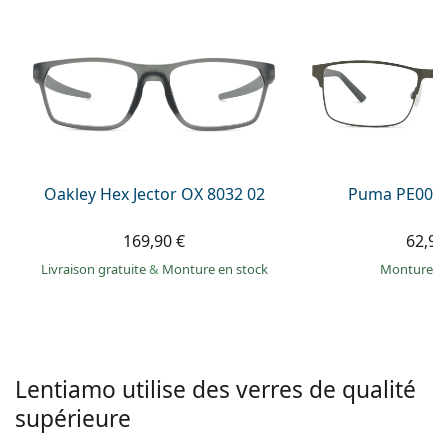
hors ligne
Toutes les marques
Persol
Prada
Toutes les marques
Oakley Hex Jector OX 8032 02
Puma PE0027
169,90 €
62,99
Livraison gratuite
&
Monture en stock
Monture e
Lentiamo utilise des verres de qualité
supérieure