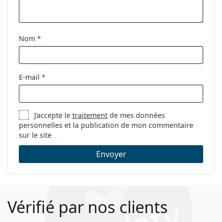
Accessoires
Étui:
Oui
Nom
*
Tissu de
Oui
nettoyage:
Autres
E-mail
*
Sexe:
Pour hommes
Catégorie:
Lunettes de vue
J’accepte le
traitement
de mes données
Marque:
Tommy Hilfiger
personnelles et la publication de mon commentaire
Code:
TH 1742 WIR 16 56
sur le site
Envoyer
Vérifié par nos clients