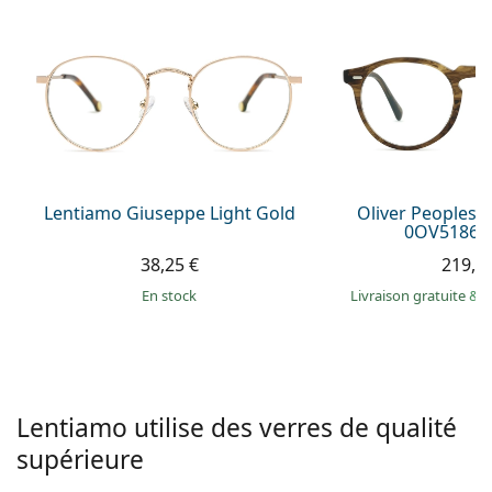
hors ligne
Toutes les marques
Persol
Prada
Toutes les marques
Lentiamo Giuseppe Light Gold
Oliver Peoples 
0OV5186 1
38,25 €
219,9
en stock
Livraison gratuite
&
M
Lentiamo utilise des verres de qualité
supérieure