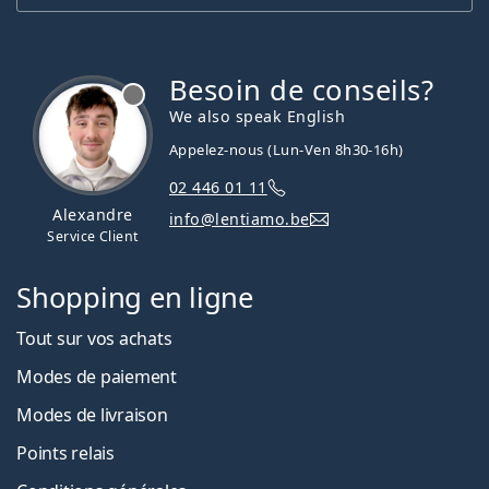
Besoin de conseils?
hors ligne
We also speak English
Appelez-nous (Lun-Ven 8h30-16h)
02 446 01 11
Alexandre
info@lentiamo.be
Service Client
Shopping en ligne
Tout sur vos achats
Modes de paiement
Modes de livraison
Points relais