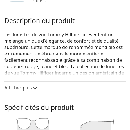
soleil.
Description du produit
Les lunettes de vue Tommy Hilfiger présentent un
mélange unique d'élégance, de confort et de qualité
supérieure. Cette marque de renommée mondiale est
extrêmement célèbre dans le monde entier et
facilement reconnaissable grâce à sa combinaison de
couleurs rouge, blanc et bleu. La collection de lunettes
de vue Tommy Hilfiger incarne un design américain de
première classe, tandis que son caractère intemporel
la rend idéale pour toutes les occasions.
Afficher plus
Tommy Hilfiger TH 1632 S9E 21 47
sont des lunettes
unisexes.
Spécificités du produit
Voyez de quoi vous avez l'air avec ces lunettes grâce à
la fonction d'essai virtuel de Lentiamo.
Monture de lunettes de vue