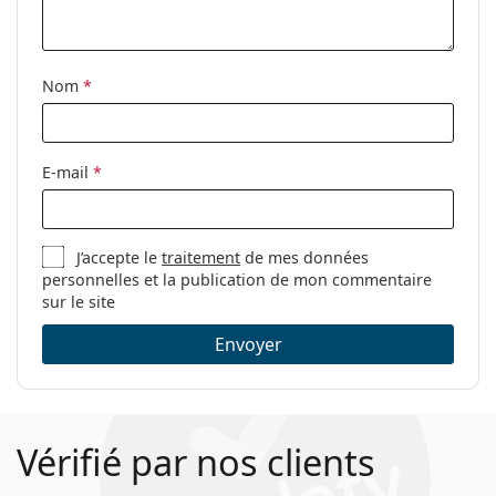
Accessoires
Étui:
Oui
Nom
*
Tissu de
Oui
nettoyage:
Autres
E-mail
*
Sexe:
Unisex
Catégorie:
Lunettes de vue
J’accepte le
traitement
de mes données
Marque:
Tommy Hilfiger
personnelles et la publication de mon commentaire
Code:
TH 1632 S9E 21 47
sur le site
Envoyer
Vérifié par nos clients