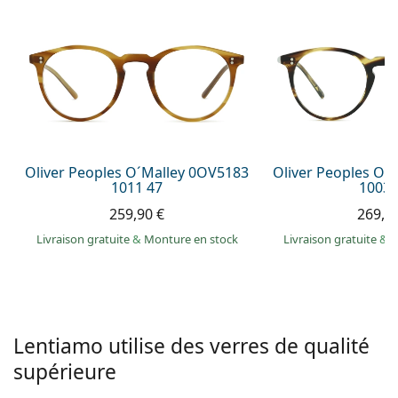
hors ligne
Toutes les marques
Persol
Prada
Toutes les marques
Oliver Peoples O´Malley 0OV5183
Oliver Peoples O´
1011 47
1003 
259,90 €
269,9
Livraison gratuite
&
Monture en stock
Livraison gratuite
&
M
Lentiamo utilise des verres de qualité
supérieure