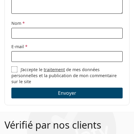
nettoyage:
Autres
Nom
*
Sexe:
Pour hommes
Catégorie:
Lunettes de vue
Marque:
Tom Ford
E-mail
*
Code:
FT5294 052 50
J’accepte le
traitement
de mes données
personnelles et la publication de mon commentaire
sur le site
Envoyer
Vérifié par nos clients