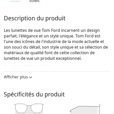
soleil.
Description du produit
Les lunettes de vue Tom Ford incarnent un design
parfait, l'élégance et un style unique. Tom Ford est
l'une des icônes de l'industrie de la mode actuelle et
son souci du détail, son style unique et sa sélection de
matériaux de qualité font de cette collection de
lunettes de vue un produit exceptionnel.
Tom Ford FT5294 052 50
sont des lunettes pour
hommes.
Afficher plus
Voyez de quoi vous avez l'air avec ces lunettes grâce à
la fonction d'essai virtuel de Lentiamo.
Spécificités du produit
Monture de lunettes de vue
La couleur brune de la monture s'accorde
parfaitement avec un teint chaud et des cheveux