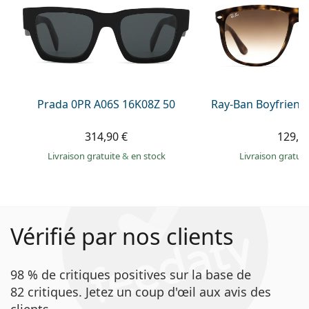
Prada 0PR A06S 16K08Z 50
Ray-Ban Boyfriend
314,90 €
129,9
Livraison gratuite
&
en stock
Livraison gratui
Vérifié par nos clients
98 % de critiques positives sur la base de
82 critiques. Jetez un coup d'œil aux avis des