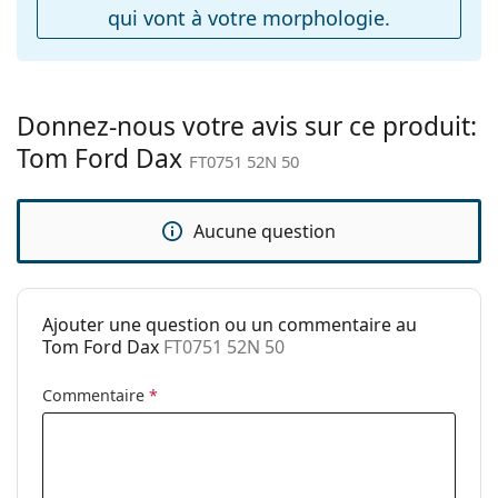
qui vont à votre morphologie.
Charnière à
Non
ressort:
Accessoires
Étui:
Oui
Donnez-nous votre avis sur ce produit:
Tom Ford Dax
Tissu de
Oui
FT0751 52N 50
nettoyage:
Autres
Aucune question
Sexe:
Pour hommes
Catégorie:
Lunettes de soleil
Ajouter une question ou un commentaire au
Marque:
Tom Ford
Tom Ford Dax
FT0751 52N 50
Utilisation:
Mode
Commentaire
*
Code:
FT0751 52N 50
Disponible avec
Oui
correction: