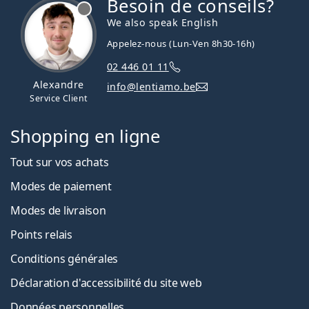
Besoin de conseils?
hors ligne
We also speak English
Appelez-nous (Lun-Ven 8h30-16h)
02 446 01 11
Alexandre
info@lentiamo.be
Service Client
Shopping en ligne
Tout sur vos achats
Modes de paiement
Modes de livraison
Points relais
Conditions générales
Déclaration d'accessibilité du site web
Données personnelles