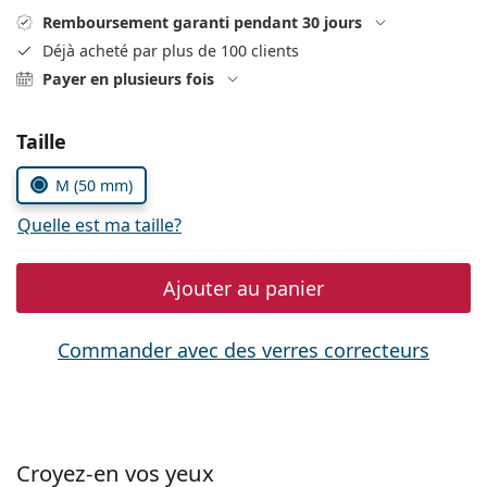
hors ligne
Toutes les marques
Remboursement garanti pendant 30 jours
Persol
Déjà acheté par plus de 100 clients
Payer en plusieurs fois
Prada
Toutes les marques
Choisissez les paramètres
Taille
M (50 mm)
Quelle est ma taille?
Ajouter au panier
Commander avec des verres correcteurs
Croyez-en vos yeux