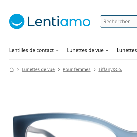
Rechercher
Je suis déjà client chez Lentiamo
Navigation sur le site
Solutions
Comment commander
Lentilles de contact
Lunettes de vue
Lunettes 
Lunettes de vue
Pour femmes
Tiffany&Co.