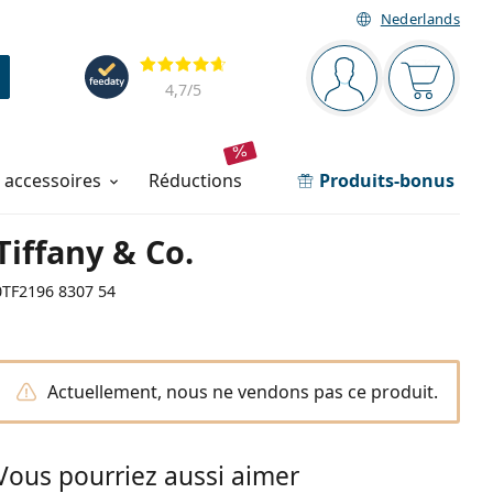
Nederlands
Barre de navigation
Évaluation
Vous êtes connec
Votre pa
4,7
/5
t accessoires
réductions
Produits-bonus
Tiffany & Co.
0TF2196 8307 54
Actuellement, nous ne vendons pas ce produit.
Vous pourriez aussi aimer