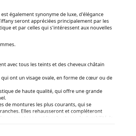
t est également synonyme de luxe, d'élégance
Tiffany seront appréciées principalement par les
ique et par celles qui s'intéressent aux nouvelles
femmes.
nt avec tous les teints et des cheveux châtain
s qui ont un visage ovale, en forme de cœur ou de
stique de haute qualité, qui offre une grande
el.
es de montures les plus courants, qui se
ranches. Elles rehausseront et compléteront
eurs avantages est la robustesse, la durabilité, le
tout leur protection contre les dommages. Ce type
s verres de plus grande puissance optique.