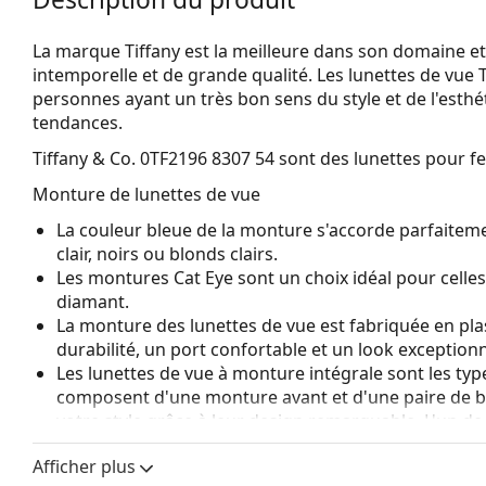
La marque Tiffany est la meilleure dans son domaine e
intemporelle et de grande qualité. Les lunettes de vue 
personnes ayant un très bon sens du style et de l'esthét
tendances.
Tiffany & Co. 0TF2196 8307 54
sont des lunettes pour 
Monture de lunettes de vue
La couleur bleue de la monture s'accorde parfaiteme
clair, noirs ou blonds clairs.
Les montures Cat Eye sont un choix idéal pour celle
diamant.
La monture des lunettes de vue est fabriquée en pla
durabilité, un port confortable et un look exceptionn
Les lunettes de vue à monture intégrale sont les typ
composent d'une monture avant et d'une paire de b
votre style grâce à leur design remarquable. L'un de l
fait qu'elles enferment entièrement le verre, et sur
Afficher plus
de monture convient à tous les verres, y compris le