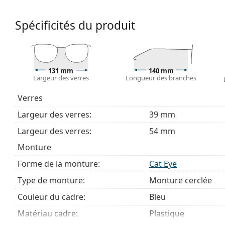
Accessoires
Spécificités du produit
Nous livrons les lunettes dans leur étui d'origine. La
Le chiffon fourni est idéal pour le nettoyage et l'en
livrés avec un sac en tissu au lieu d'un chiffon.
Explorez la gamme complète de
lunettes de vue
pour dé
131 mm
140 mm
des lunettes
si vous avez besoin d'aide pour choisir.
Largeur des verres
Longueur des branches
Ceci est un dispositif médical. Lisez le mode d'emploi ava
Verres
Largeur des verres:
39 mm
Largeur des verres:
54 mm
Monture
Forme de la monture:
Cat Eye
Type de monture:
Monture cerclée
Couleur du cadre:
Bleu
Matériau cadre:
Plastique