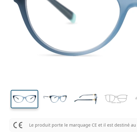
131 mm
Largeur des verres
Largeu
des verr
39 mm
54 mm
Largeur des verres
Largeur des verres
Le produit porte le marquage CE et il est destiné 