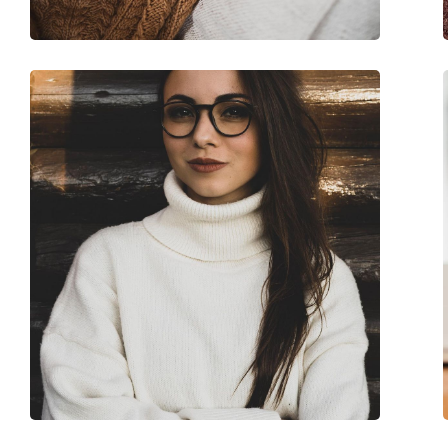
Code:
0TF2196 8307 54