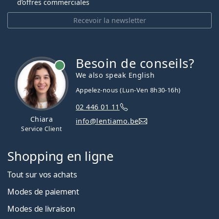
d’offres commerciales
Recevoir la newsletter
Besoin de conseils?
hors ligne
We also speak English
Appelez-nous (Lun-Ven 8h30-16h)
02 446 01 11
Chiara
info@lentiamo.be
Service Client
Shopping en ligne
Tout sur vos achats
Modes de paiement
Modes de livraison