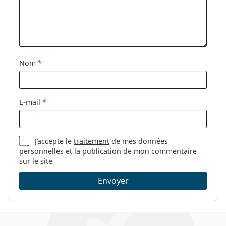
Étui:
Oui
Tissu de
Oui
nettoyage:
Autres
Nom
*
Sexe:
Pour femmes
Catégorie:
Lunettes de vue
Marque:
Tiffany&Co.
E-mail
*
Code:
0TF1136 6007 53
J’accepte le
traitement
de mes données
personnelles et la publication de mon commentaire
sur le site
Envoyer