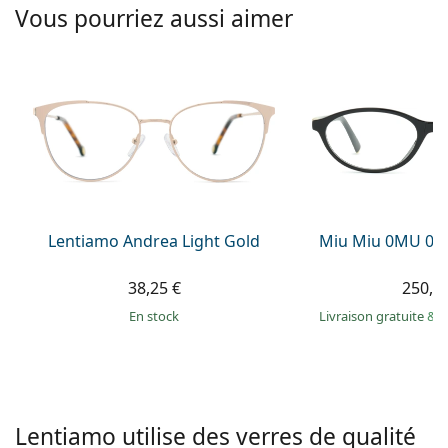
Solutions salines
Vous pourriez aussi aimer
02 446 01 11
Marc Jacobs
Gucci
Toutes les solutions
hors ligne
Toutes les marques
Persol
Prada
Toutes les marques
Lentiamo Andrea Light Gold
Miu Miu 0MU 09
38,25 €
250,9
en stock
Livraison gratuite
&
M
Lentiamo utilise des verres de qualité