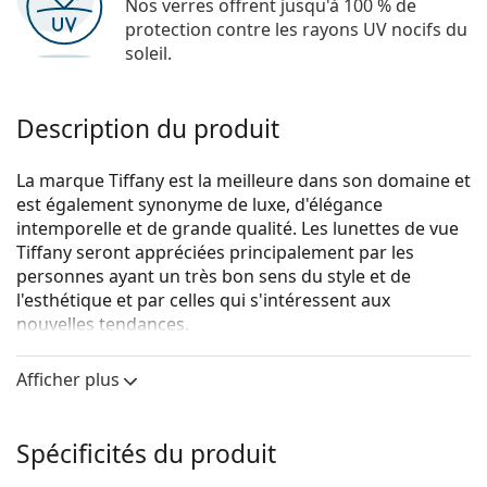
Nos verres offrent jusqu'à 100 % de
protection contre les rayons UV nocifs du
soleil.
Description du produit
La marque Tiffany est la meilleure dans son domaine et
est également synonyme de luxe, d'élégance
intemporelle et de grande qualité. Les lunettes de vue
Tiffany seront appréciées principalement par les
personnes ayant un très bon sens du style et de
l'esthétique et par celles qui s'intéressent aux
nouvelles tendances.
Tiffany & Co. 0TF1136 6007 53
sont des lunettes pour
Afficher plus
femmes.
Voyez de quoi vous avez l'air avec ces lunettes grâce à
la fonction d'essai virtuel de Lentiamo.
Spécificités du produit
Monture de lunettes de vue