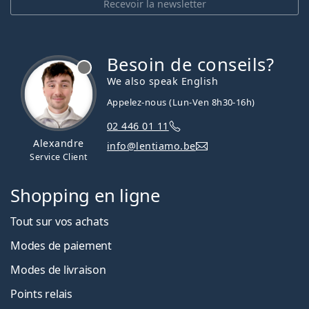
Recevoir la newsletter
Besoin de conseils?
hors ligne
We also speak English
Appelez-nous (Lun-Ven 8h30-16h)
02 446 01 11
Alexandre
info@lentiamo.be
Service Client
Shopping en ligne
Tout sur vos achats
Modes de paiement
Modes de livraison
Points relais