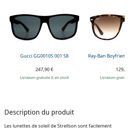
hors ligne
Toutes les marques
Persol
Prada
Toutes les marques
Gucci GG0010S 001 58
Ray-Ban Boyfriend
247,90 €
129,9
Livraison gratuite
&
en stock
Livraison gratui
Description du produit
Les lunettes de soleil de Strellson sont facilement