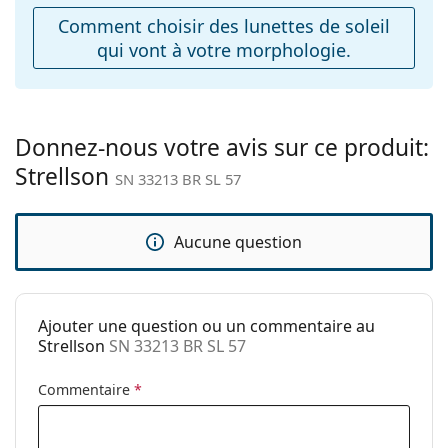
ajustables:
Comment choisir des lunettes de soleil
qui vont à votre morphologie.
Accessoires
Étui:
Oui
Tissu de
Oui
nettoyage:
Donnez-nous votre avis sur ce produit:
Strellson
Autres
SN 33213 BR SL 57
Sexe:
Pour hommes
Catégorie:
Lunettes de soleil
Aucune question
Marque:
Strellson
Utilisation:
Mode
Ajouter une question ou un commentaire au
Code:
SN 33213 BR SL 57
Strellson
SN 33213 BR SL 57
Commentaire
*