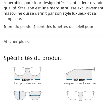
repérables pour leur design intéressant et leur grande
qualité. Strellson est une marque suisse exclusivement
masculine qui se définit par son style luxueux et sa
simplicité.
{nom du produit}
sont des lunettes de soleil pour
hommes.
Monture de lunettes de soleil
Afficher plus
La couleur brune de la monture s'accorde
parfaitement avec tous les types de teint et des
Spécificités du produit
cheveux châtain clair, noirs ou blond foncé.
Lunettes de soleil à montures carrées
sont un choix
idéal pour les personnes ayant une forme de visage
ronde, ovale ou triangulaire.
La monture des lunettes de soleil est fabriquée en
140 mm
145 mm
Largeur des verres
Longueur des branches
plastique de grande qualité, ce qui offre une grande
durabilité, un port confortable et un look
exceptionnel.
Verre de lunettes de soleil
43 mm
57 mm
17 mm