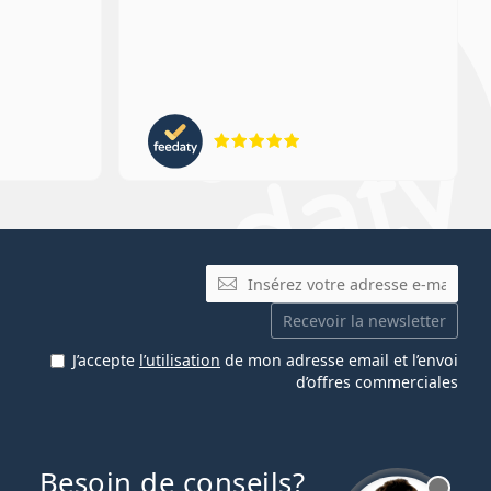
ion 4 sur 5
évaluation 5 sur 5
E-mail
Recevoir la newsletter
J’accepte
l’utilisation
de mon adresse email et l’envoi
d’offres commerciales
Besoin de conseils?
hors ligne