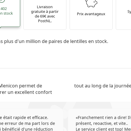
Livraison
 402
gratuite à partir
S
 en stock
Prix avantageux
de 69€ avec
PostNL.
 plus d'un million de paires de lentilles en stock.
é Menicon permet de
tout au long de la journée
urer un excellent confort
e était rapide et efficace.
Franchement rien a dire! Il
e erreur de ma part lors de
présent, reoactive, et vite..
'ai bénéficié d'une réduction
Le service client est top! Me