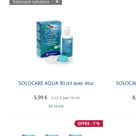
Solocare solution
Produits disponibles
SOLOCARE AQUA 90 ml avec étui
SOLOCAR
5,99 €
8
0,67 €
par 10 ml
en stock
OFFRE −7 %