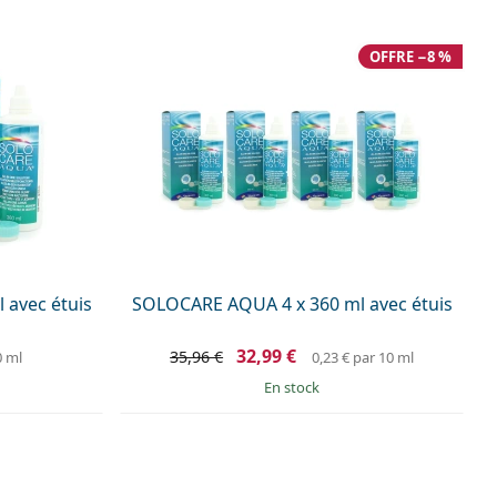
OFFRE −8 %
 avec étuis
SOLOCARE AQUA 4 x 360 ml avec étuis
32,99 €
35,96 €
0 ml
0,23 €
par 10 ml
en stock