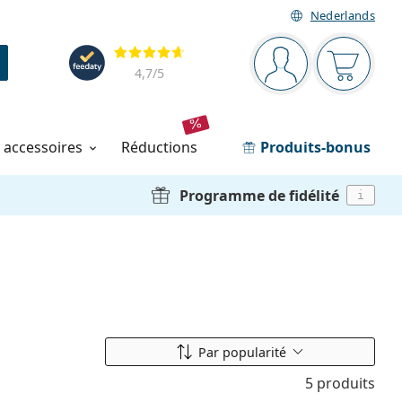
Nederlands
Barre de navigation
Évaluation
Vous êtes connec
Votre pa
4,7
/5
t accessoires
réductions
Produits-bonus
Programme de fidélité
i
Classer par
Par popularité
5 produits