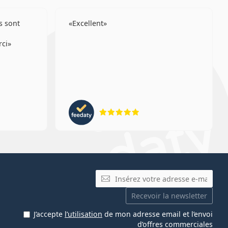
s sont
Excellent
rci
ion 4 sur 5
évaluation 5 sur 5
E-mail
Recevoir la newsletter
J’accepte
l’utilisation
de mon adresse email et l’envoi
d’offres commerciales