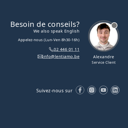
Besoin de conseils?
hors ligne
We also speak English
Appelez-nous (Lun-Ven 8h30-16h)
02 446 01 11
info@lentiamo.be
Alexandre
Service Client
Facebook
Instagram
YouTube
Lin
Suivez-nous sur