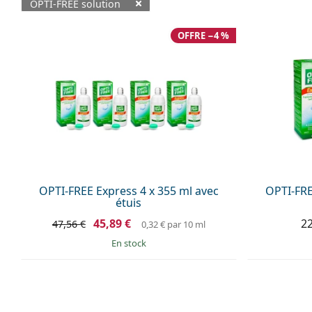
OPTI-FREE solution
Produits disponibles
OFFRE −4 %
OPTI-FREE Express 4 x 355 ml avec
OPTI-FRE
étuis
45,89 €
22
47,56 €
0,32 €
par 10 ml
en stock