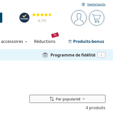
Nederlands
Barre de navigation
Évaluation
Vous êtes connec
Votre pa
4,7
/5
t accessoires
réductions
Produits-bonus
Programme de fidélité
i
Classer par
Par popularité
4 produits