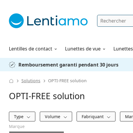
Rechercher
Je suis déjà client chez Lentiamo
Navigation sur le site
Solutions
Comment commander
Lentilles de contact
Lunettes de vue
Lunettes 
Remboursement garanti pendant 30 jours
Solutions
OPTI-FREE solution
OPTI-FREE solution
Filtres
Type
Volume
Fabriquant
Ma
Marque