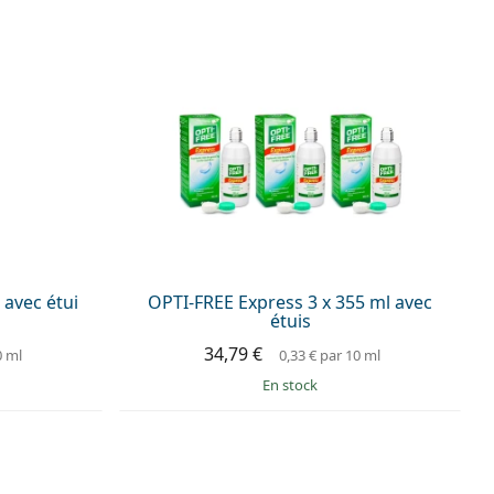
 avec étui
OPTI-FREE Express 3 x 355 ml avec
étuis
34,79 €
0 ml
0,33 €
par 10 ml
en stock