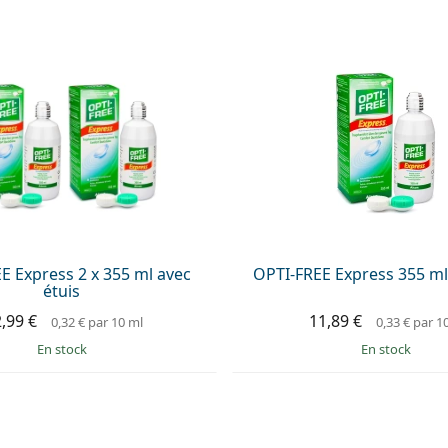
E Express 2 x 355 ml avec
OPTI-FREE Express 355 ml
étuis
,99 €
11,89 €
0,32 €
par 10 ml
0,33 €
par 1
en stock
en stock