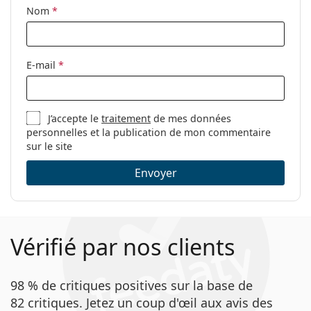
Paquet
qu'occasionnellement
Nom
*
Fabriquant:
Bausch & Lomb
Nombre de
180
Pendant combien de temps pouvez-vous porter
lentilles:
E-mail
*
les SofLens Daily Disposable ?
Poids:
562 g
Autres
Que se passe-t-il si vous portez des lentilles de
J’accepte le
traitement
de mes données
contact journalières pendant plus d'une
personnelles et la publication de mon commentaire
Catégorie:
Lentilles journalières
journée ?
sur le site
Lentilles de contact
Lentilles sphériques et asphériques
Envoyer
Peut-on dormir avec des lentilles de contact
SofLens Daily Disposable ?
Vérifié par nos clients
Les lentilles de contact journalières sont-elles
meilleures pour mes yeux ?
98 % de critiques positives sur la base de
82 critiques. Jetez un coup d'œil aux avis des
Puis-je porter des lentilles jetables journalières