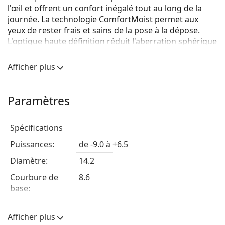
l'œil et offrent un confort inégalé tout au long de la
journée. La technologie ComfortMoist permet aux
yeux de rester frais et sains de la pose à la dépose.
L'optique haute définition réduit l'aberration sphérique
pour garantir une vision nette et claire, même dans
des conditions de faible luminosité.
Afficher plus
Ces
lentilles jetables journalières
de la
gamme SofLens
sont un choix exceptionnel en termes de commodité et
Paramètres
de qualité.
Spécifications
Avantages des lentilles de contact
Puissances:
de -9.0 à +6.5
jetables journalières SofLens
Diamètre:
14.2
Vision nette, claire et précise, sans flou, même la
Courbure de
8.6
nuit
base:
Port confortable grâce à la technologie hydratante
Caractéristiques des verres
ComfortMoist et à la
teneur élevée en eau.
Afficher plus
La
conception asphérique de la lentille
High
Matériau:
Hilafilcon B