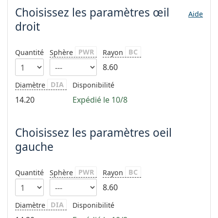
hors ligne
Toutes les marques
Choisissez les paramètres
œil
Aide
Persol
droit
Prada
PWR
BC
Quantité
Sphère
Rayon
Toutes les marques
8.60
DIA
Diamètre
Disponibilité
14.20
Expédié le 10/8
Choisissez les paramètres oeil
gauche
PWR
BC
Quantité
Sphère
Rayon
8.60
DIA
Diamètre
Disponibilité