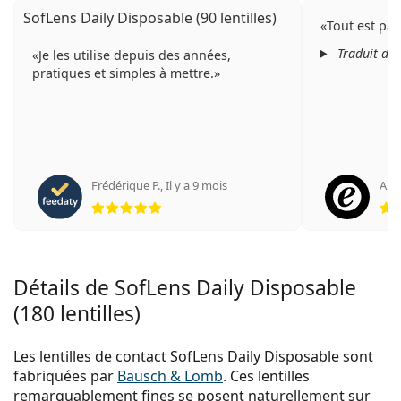
SofLens Daily Disposable (90 lentilles)
Tout est par
Traduit de
Je les utilise depuis des années,
pratiques et simples à mettre.
Frédérique P.
,
Il y a 9 mois
An
évaluation 5 sur 5
Détails de SofLens Daily Disposable
(180 lentilles)
Les lentilles de contact SofLens Daily Disposable sont
fabriquées par
Bausch & Lomb
. Ces lentilles
remarquablement fines se posent naturellement sur