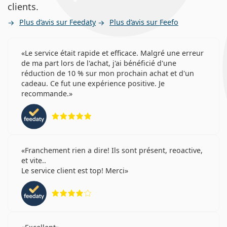
clients.
pendant deux jours ?
Plus d’avis sur Feedaty
Plus d’avis sur Feefo
Quelle est la différence entre les SofLens Daily
Le service était rapide et efficace. Malgré une erreur
Disposable 30-pack, 90-pack et 180-pack ?
de ma part lors de l'achat, j'ai bénéficié d'une
réduction de 10 % sur mon prochain achat et d'un
cadeau. Ce fut une expérience positive. Je
Autres lentilles de contact journalières
recommande.
Vendu le plus souvent avec les collyres
Solunate Eye
évaluation 5 sur 5
Drops 15 ml
.
Ceci est un dispositif médical. Lisez le mode d'emploi
avant l'utilisation.
Franchement rien a dire! Ils sont présent, reoactive,
et vite..
Le service client est top! Merci
évaluation 4 sur 5