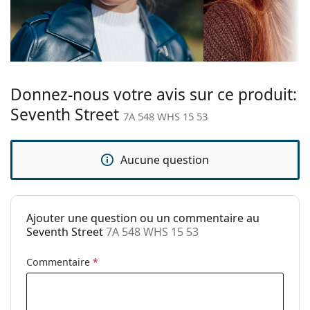
Couleur du
Rouge
lunettes
si vous avez besoin d'aide pour choisir.
cadre:
Ceci est un dispositif médical. Lisez le mode d'emploi
Matériau cadre:
Plastique
avant l'utilisation.
Taille:
S
Largeur des
124 mm
Donnez-nous votre avis sur ce produit:
verres:
Seventh Street
7A 548 WHS 15 53
Longueur des
140 mm
branches:
Aucune question
Largeur du
15 mm
pont:
Poids:
100 g
Ajouter une question ou un commentaire au
Plaquettes de
Non
Seventh Street
7A 548 WHS 15 53
nez ajustables:
Accessoires
Commentaire
*
Étui:
Oui
Tissu de
Non