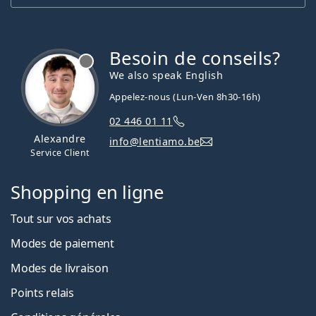
Besoin de conseils?
hors ligne
We also speak English
Appelez-nous (Lun-Ven 8h30-16h)
02 446 01 11
Alexandre
info@lentiamo.be
Service Client
Shopping en ligne
Tout sur vos achats
Modes de paiement
Modes de livraison
Points relais