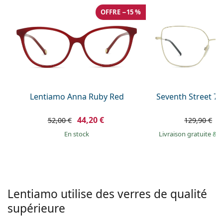
hors ligne
Toutes les marques
OFFRE −15 %
Persol
Prada
Toutes les marques
Lentiamo Anna Ruby Red
Seventh Street 7A
44,20 €
7
52,00 €
129,90 €
en stock
Livraison gratuite
&
M
Lentiamo utilise des verres de qualité
supérieure