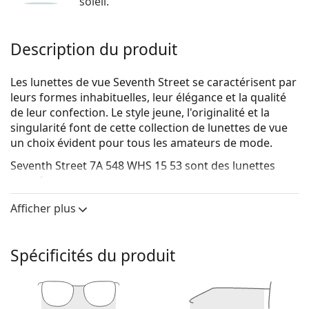
soleil.
Description du produit
Les lunettes de vue Seventh Street se caractérisent par
leurs formes inhabituelles, leur élégance et la qualité
de leur confection. Le style jeune, l'originalité et la
singularité font de cette collection de lunettes de vue
un choix évident pour tous les amateurs de mode.
Seventh Street 7A 548 WHS 15 53
sont des lunettes
pour femmes.
Monture de lunettes de vue
Afficher plus
La couleur rouge de la monture s'accorde
parfaitement avec tous les teints et les cheveux
Spécificités du produit
noirs, bruns foncés, blancs ou gris.
Les montures carrées sont un choix idéal pour les
personnes ayant une forme de visage ronde, ovale
ou triangulaire.