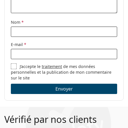
nettoyage:
Autres
Nom
*
Sexe:
Pour femmes
Catégorie:
Lunettes de vue
Marque:
Seventh Street
E-mail
*
Code:
7A 548 WHS 15 53
J’accepte le
traitement
de mes données
personnelles et la publication de mon commentaire
sur le site
Envoyer
Vérifié par nos clients