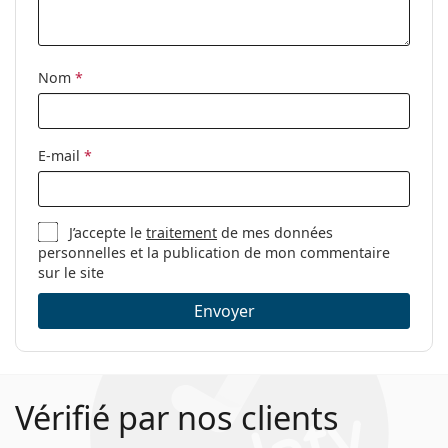
nettoyage:
Autres
Nom
*
Sexe:
Pour hommes
Catégorie:
Lunettes de vue
Marque:
Seventh Street
E-mail
*
Code:
7A 056 N9P 18 49
J’accepte le
traitement
de mes données
personnelles et la publication de mon commentaire
sur le site
Envoyer
Vérifié par nos clients