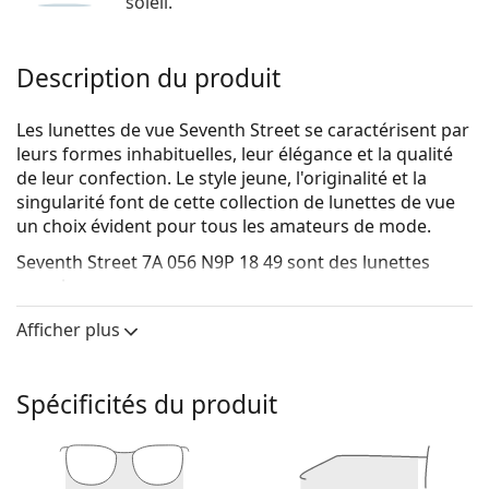
soleil.
Description du produit
Les lunettes de vue Seventh Street se caractérisent par
leurs formes inhabituelles, leur élégance et la qualité
de leur confection. Le style jeune, l'originalité et la
singularité font de cette collection de lunettes de vue
un choix évident pour tous les amateurs de mode.
Seventh Street 7A 056 N9P 18 49
sont des lunettes
pour hommes.
Monture de lunettes de vue
Afficher plus
La couleur brune de la monture s'accorde
parfaitement avec un teint chaud et des cheveux
Spécificités du produit
châtain clair, noirs ou blonds foncés.
Les montures rondes sont un choix idéal pour les
personnes ayant une forme de visage carrée
ou ovale.