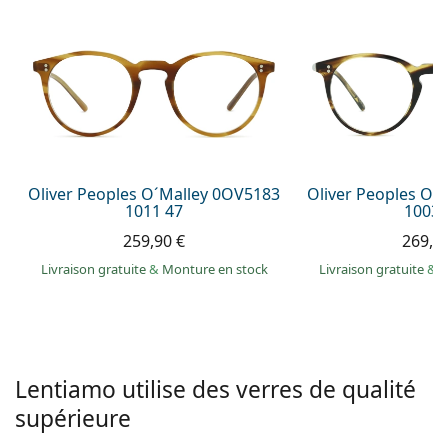
hors ligne
Toutes les marques
Persol
Prada
Toutes les marques
Oliver Peoples O´Malley 0OV5183
Oliver Peoples O´
1011 47
1003 
259,90 €
269,9
Livraison gratuite
&
Monture en stock
Livraison gratuite
&
M
Lentiamo utilise des verres de qualité
supérieure