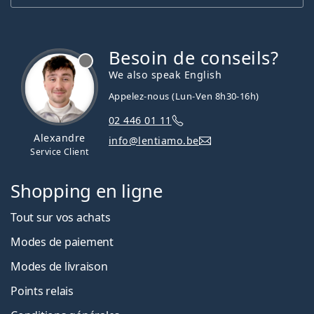
Besoin de conseils?
hors ligne
We also speak English
Appelez-nous (Lun-Ven 8h30-16h)
02 446 01 11
Alexandre
info@lentiamo.be
Service Client
Shopping en ligne
Tout sur vos achats
Modes de paiement
Modes de livraison
Points relais