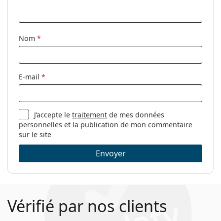
Étui:
Oui
Tissu de
Oui
nettoyage:
Nom
*
Autres
Sexe:
Unisex
E-mail
*
Catégorie:
Lunettes de vue
Marque:
Reebok
J’accepte le
traitement
de mes données
Code:
R9528/01 BLK 17 56
personnelles et la publication de mon commentaire
sur le site
Envoyer
Vérifié par nos clients