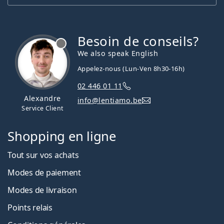
Besoin de conseils?
hors ligne
We also speak English
Appelez-nous (Lun-Ven 8h30-16h)
02 446 01 11
Alexandre
info@lentiamo.be
Service Client
Shopping en ligne
Tout sur vos achats
Modes de paiement
Modes de livraison
Points relais