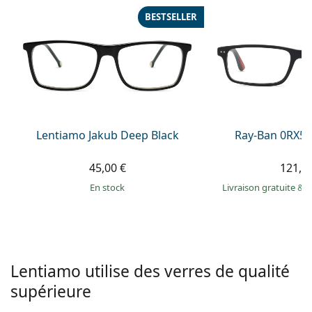
hors ligne
Toutes les marques
BESTSELLER
Persol
Prada
Toutes les marques
Lentiamo Jakub Deep Black
Ray-Ban 0RX52
45,00 €
121,9
en stock
Livraison gratuite
&
M
Lentiamo utilise des verres de qualité
supérieure