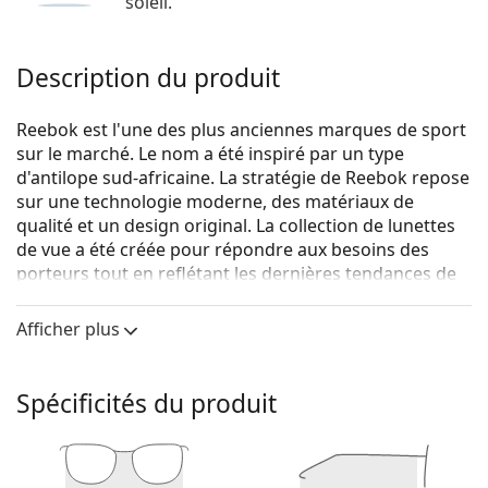
soleil.
Description du produit
Reebok est l'une des plus anciennes marques de sport
sur le marché. Le nom a été inspiré par un type
d'antilope sud-africaine. La stratégie de Reebok repose
sur une technologie moderne, des matériaux de
qualité et un design original. La collection de lunettes
de vue a été créée pour répondre aux besoins des
porteurs tout en reflétant les dernières tendances de
la mode.
Afficher plus
Reebok R9528/01 BLK 17 56
sont des lunettes unisexes.
Voyez de quoi vous avez l'air avec ces lunettes grâce à
la fonction d'essai virtuel de Lentiamo.
Spécificités du produit
Monture de lunettes de vue
La couleur noire de la monture s'accorde