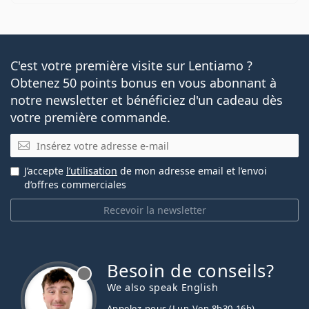
C'est votre première visite sur Lentiamo ?
Obtenez 50 points bonus en vous abonnant à
notre newsletter et bénéficiez d'un cadeau dès
votre première commande.
E-mail
J’accepte
l’utilisation
de mon adresse email et l’envoi
d’offres commerciales
Recevoir la newsletter
Besoin de conseils?
hors ligne
We also speak English
Appelez-nous (Lun-Ven 8h30-16h)