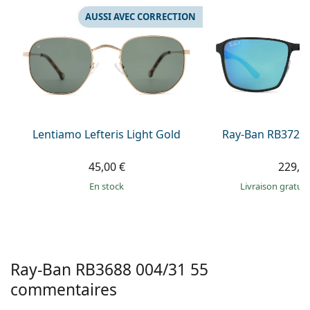
hors ligne
Toutes les marques
AUSSI AVEC CORRECTION
Persol
Prada
Toutes les marques
Lentiamo Lefteris Light Gold
Ray-Ban RB3721
45,00 €
229,9
en stock
Livraison gratui
Ray-Ban
RB3688 004/31 55
commentaires