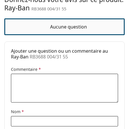
Ray-Ban
Tissu de
Oui
RB3688 004/31 55
nettoyage:
Autres
Aucune question
Sexe:
Unisex
Catégorie:
Lunettes de soleil
Ajouter une question ou un commentaire au
Marque:
Ray-Ban
Ray-Ban
RB3688 004/31 55
Utilisation:
Mode
Commentaire
*
Code:
RB3688 004/31 55
Disponible avec
Non
correction:
Nom
*