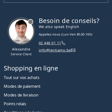
Besoin de conseils?
hors ligne
We also speak English
Appelez-nous (Lun-Ven 8h30-16h)
02 446 01 11
Alexandre
info@lentiamo.be
Service Client
Shopping en ligne
Tout sur vos achats
Modes de paiement
Modes de livraison
Points relais