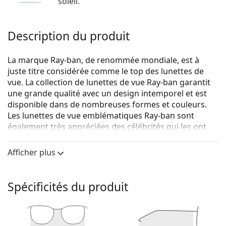
soleil.
Description du produit
La marque Ray-ban, de renommée mondiale, est à
juste titre considérée comme le top des lunettes de
vue. La collection de lunettes de vue Ray-ban garantit
une grande qualité avec un design intemporel et est
disponible dans de nombreuses formes et couleurs.
Les lunettes de vue emblématiques Ray-ban sont
également très appréciées des célébrités qui les ont
rendues célèbres dans le monde entier.
Afficher plus
Ray-Ban Junior 0RY1554 3810 48
sont des lunettes pour
enfants.
Voyez de quoi vous avez l'air avec ces lunettes grâce à
Spécificités du produit
la fonction d'essai virtuel de Lentiamo.
Monture de lunettes de vue