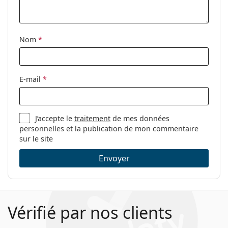
Étui:
Oui
Tissu de
Non
nettoyage:
Nom
*
Autres
Sexe:
Pour enfants
E-mail
*
Catégorie:
Lunettes de vue
Marque:
Ray-Ban
J’accepte le
traitement
de mes données
Code:
0RY1554 3810 48
personnelles et la publication de mon commentaire
sur le site
Envoyer
Vérifié par nos clients