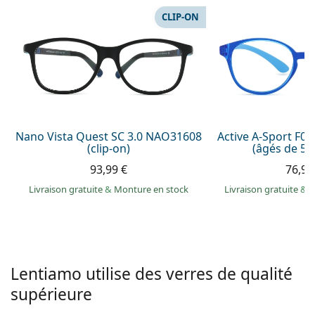
hors ligne
Toutes les marques
CLIP-ON
Persol
Prada
Toutes les marques
Nano Vista Quest SC 3.0 NAO31608
Active A-Sport F0
(clip-on)
(âgés de 5 à
93,99 €
76,99
Livraison gratuite
&
Monture en stock
Livraison gratuite
&
M
Lentiamo utilise des verres de qualité
supérieure