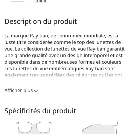
soleil.
Description du produit
La marque Ray-ban, de renommée mondiale, est à
juste titre considérée comme le top des lunettes de
vue. La collection de lunettes de vue Ray-ban garantit
une grande qualité avec un design intemporel et est
disponible dans de nombreuses formes et couleurs.
Les lunettes de vue emblématiques Ray-ban sont
également très appréciées des célébrités qui les ont
rendues célèbres dans le monde entier.
Afficher plus
Ray-Ban Junior 0RY1536 3731 48
sont des lunettes pour
enfants.
Voyez de quoi vous avez l'air avec ces lunettes grâce à
Spécificités du produit
la fonction d'essai virtuel de Lentiamo.
Monture de lunettes de vue