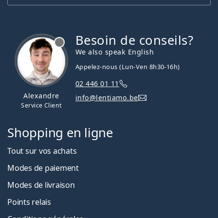
Besoin de conseils?
hors ligne
We also speak English
Appelez-nous (Lun-Ven 8h30-16h)
02 446 01 11
Alexandre
info@lentiamo.be
Service Client
Shopping en ligne
Tout sur vos achats
Modes de paiement
Modes de livraison
Points relais