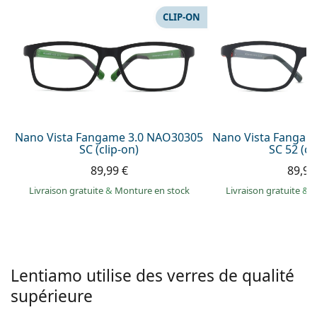
hors ligne
Toutes les marques
CLIP-ON
Persol
Prada
Toutes les marques
Nano Vista Fangame 3.0 NAO30305
Nano Vista Fangam
SC (clip-on)
SC 52 (cl
89,99 €
89,99
Livraison gratuite
&
Monture en stock
Livraison gratuite
&
M
Lentiamo utilise des verres de qualité
supérieure