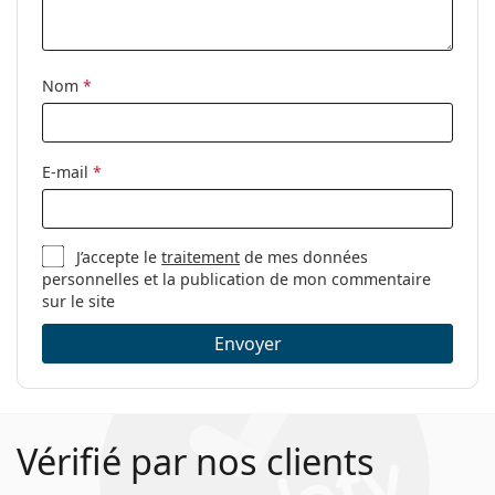
Étui:
Oui
Tissu de
Non
nettoyage:
Nom
*
Autres
Sexe:
Pour enfants
E-mail
*
Catégorie:
Lunettes de vue
Marque:
Ray-Ban
J’accepte le
traitement
de mes données
Code:
0RY1536 3731 48
personnelles et la publication de mon commentaire
sur le site
Envoyer
Vérifié par nos clients