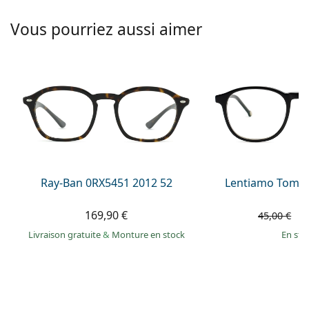
hors ligne
Toutes les marques
Persol
Vous pourriez aussi aimer
Prada
Toutes les marques
Ray-Ban 0RX5451 2012 52
Lentiamo Tomas
169,90 €
3
45,00 €
Livraison gratuite
&
Monture en stock
en sto