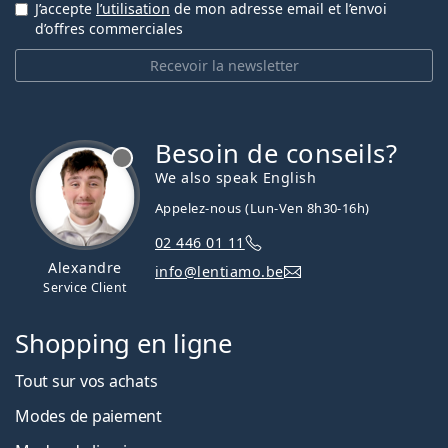
J’accepte
l’utilisation
de mon adresse email et l’envoi
d’offres commerciales
Recevoir la newsletter
Besoin de conseils?
hors ligne
We also speak English
Appelez-nous (Lun-Ven 8h30-16h)
02 446 01 11
Alexandre
info@lentiamo.be
Service Client
Shopping en ligne
Tout sur vos achats
Modes de paiement