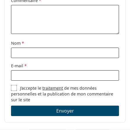
Accessoires
Commentaire
*
Étui:
Oui
Tissu de
Oui
nettoyage:
Autres
Nom
*
Sexe:
Unisex
Catégorie:
Lunettes de vue
Marque:
Ray-Ban
E-mail
*
Code:
0RX7183 5521 51
J’accepte le
traitement
de mes données
personnelles et la publication de mon commentaire
sur le site
Envoyer