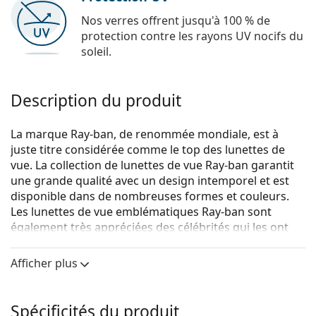
Nos verres offrent jusqu'à 100 % de
protection contre les rayons UV nocifs du
soleil.
Description du produit
La marque Ray-ban, de renommée mondiale, est à
juste titre considérée comme le top des lunettes de
vue. La collection de lunettes de vue Ray-ban garantit
une grande qualité avec un design intemporel et est
disponible dans de nombreuses formes et couleurs.
Les lunettes de vue emblématiques Ray-ban sont
également très appréciées des célébrités qui les ont
rendues célèbres dans le monde entier.
Afficher plus
Ray-Ban 0RX7183 5521 51
sont des lunettes unisexes.
Voyez de quoi vous avez l'air avec ces lunettes grâce à
la fonction d'essai virtuel de Lentiamo.
Spécificités du produit