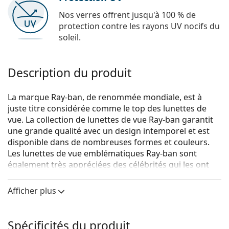
Nos verres offrent jusqu'à 100 % de
protection contre les rayons UV nocifs du
soleil.
Description du produit
La marque Ray-ban, de renommée mondiale, est à
juste titre considérée comme le top des lunettes de
vue. La collection de lunettes de vue Ray-ban garantit
une grande qualité avec un design intemporel et est
disponible dans de nombreuses formes et couleurs.
Les lunettes de vue emblématiques Ray-ban sont
également très appréciées des célébrités qui les ont
rendues célèbres dans le monde entier.
Afficher plus
Ray-Ban 0RX7144 5204 53
sont des lunettes unisexes.
Voyez de quoi vous avez l'air avec ces lunettes grâce à
la fonction d'essai virtuel de Lentiamo.
Spécificités du produit