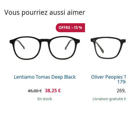
hors ligne
Toutes les marques
Persol
Vous pourriez aussi aimer
Prada
OFFRE −15 %
Toutes les marques
Lentiamo Tomas Deep Black
Oliver Peoples T
1796 
38,25 €
269,9
45,00 €
en stock
Livraison gratuite
&
M