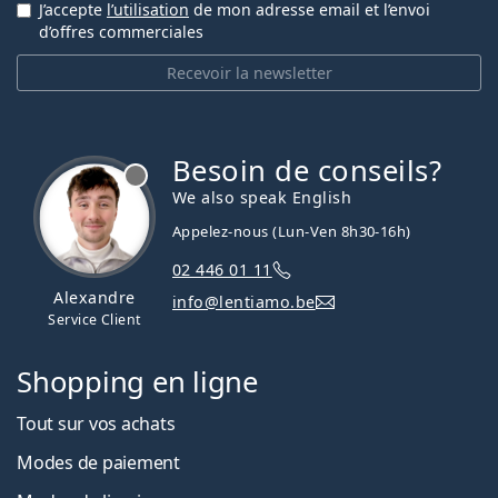
J’accepte
l’utilisation
de mon adresse email et l’envoi
d’offres commerciales
Recevoir la newsletter
Besoin de conseils?
hors ligne
We also speak English
Appelez-nous (Lun-Ven 8h30-16h)
02 446 01 11
Alexandre
info@lentiamo.be
Service Client
Shopping en ligne
Tout sur vos achats
Modes de paiement