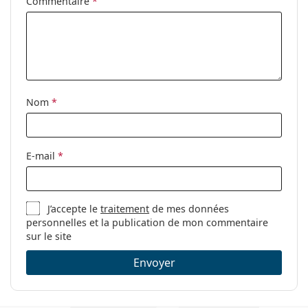
Accessoires
Commentaire
*
Étui:
Oui
Tissu de
Oui
nettoyage:
Autres
Nom
*
Sexe:
Unisex
Catégorie:
Lunettes de vue
Marque:
Ray-Ban
E-mail
*
Code:
0RX7144 5204 53
J’accepte le
traitement
de mes données
personnelles et la publication de mon commentaire
sur le site
Envoyer