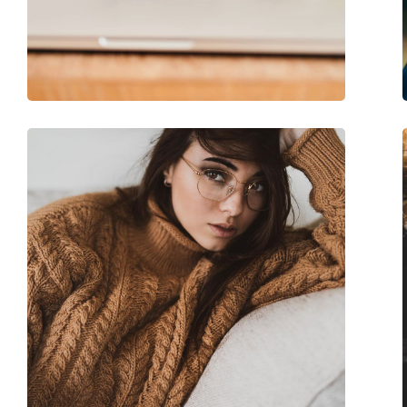
Marque:
Ralph
Code:
0RA7120 5001 54