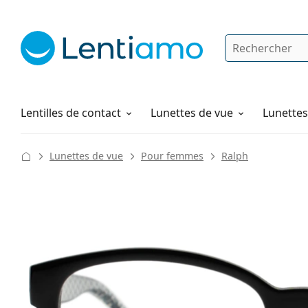
Rechercher
Je suis déjà client chez Lentiamo
Navigation sur le site
Solutions
Comment commander
Lentilles de contact
Lunettes de vue
Lunettes 
Lunettes de vue
Pour femmes
Ralph