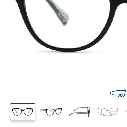
131 mm
Largeur des verres
Largeu
des verr
42 mm
54 mm
Largeur des verres
Largeur des verres