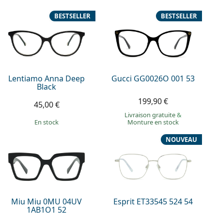
BESTSELLER
BESTSELLER
Lentiamo Anna Deep
Gucci GG0026O 001 53
Black
199,90 €
45,00 €
Livraison gratuite
&
en stock
Monture en stock
NOUVEAU
Miu Miu 0MU 04UV
Esprit ET33545 524 54
1AB1O1 52