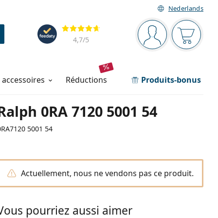
Nederlands
Barre de navigation
Évaluation
Vous êtes connec
Votre pa
4,7
/5
t accessoires
réductions
Produits-bonus
Ralph 0RA 7120 5001 54
0RA7120 5001 54
Actuellement, nous ne vendons pas ce produit.
Vous pourriez aussi aimer