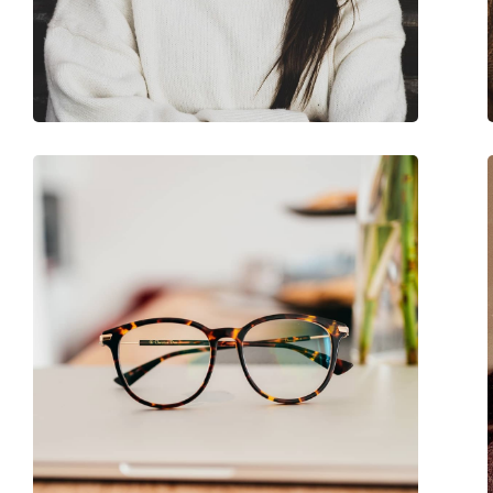
Marque:
Ralph
Code:
0RA 7102 5736 54