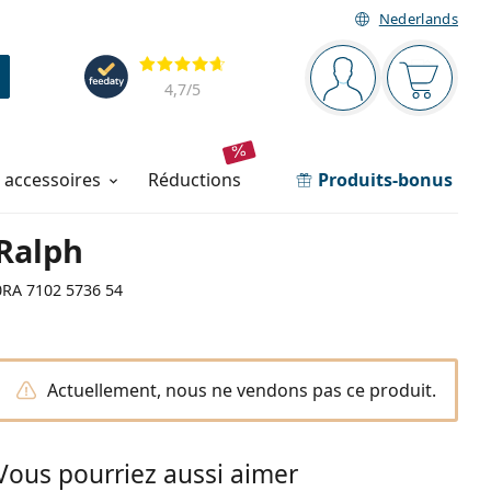
Nederlands
Barre de navigation
Évaluation
Vous êtes connec
Votre pa
4,7
/5
t accessoires
réductions
Produits-bonus
Ralph
0RA 7102 5736 54
Actuellement, nous ne vendons pas ce produit.
Vous pourriez aussi aimer