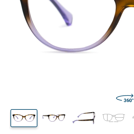
136 mm
Largeur des verres
Largeu
des verr
40 mm
54 mm
Largeur des verres
Largeur des verres