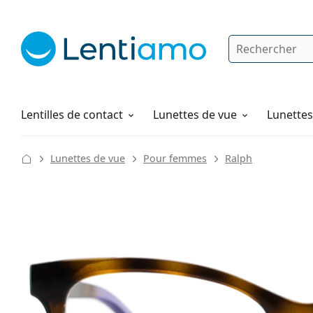
Rechercher
Je suis déjà client chez Lentiamo
Navigation sur le site
Solutions
Comment commander
Lentilles de contact
Lunettes de vue
Lunettes 
Lunettes de vue
Pour femmes
Ralph