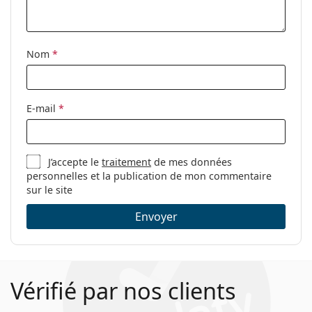
Étui:
Oui
Tissu de
Oui
nettoyage:
Nom
*
Autres
Sexe:
Pour femmes
E-mail
*
Catégorie:
Lunettes de vue
Marque:
Ralph
J’accepte le
traitement
de mes données
Code:
0RA 6047 9358 54
personnelles et la publication de mon commentaire
sur le site
Envoyer
Vérifié par nos clients