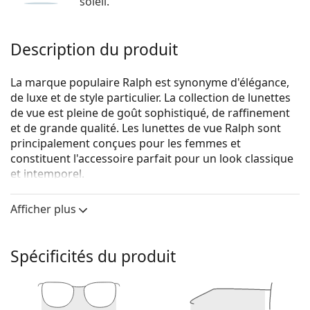
soleil.
Description du produit
La marque populaire Ralph est synonyme d'élégance,
de luxe et de style particulier. La collection de lunettes
de vue est pleine de goût sophistiqué, de raffinement
et de grande qualité. Les lunettes de vue Ralph sont
principalement conçues pour les femmes et
constituent l'accessoire parfait pour un look classique
et intemporel.
Ralph 0RA 6047 9358 54
sont des lunettes pour
Afficher plus
femmes.
Monture de lunettes de vue
Spécificités du produit
La couleur dorée de la monture s'accorde
parfaitement avec tous les teints et des cheveux
châtain foncé.
Les montures Cat Eye sont un choix idéal pour celles