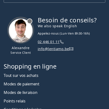
Besoin de conseils?
hors ligne
We also speak English
Appelez-nous (Lun-Ven 8h30-16h)
02 446 01 11
Alexandre
info@lentiamo.be
Service Client
Shopping en ligne
Tout sur vos achats
Modes de paiement
Modes de livraison
Points relais