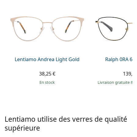
hors ligne
Toutes les marques
Persol
Prada
Toutes les marques
Lentiamo Andrea Light Gold
Ralph 0RA 60
38,25 €
139,9
en stock
Livraison gratuite
&
M
Lentiamo utilise des verres de qualité
supérieure