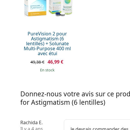
Indicateur endroit/envers:
Non
Paquet
Fabriquant:
Bausch & Lom
Nombre de lentilles:
6
PureVision 2 pour
Astigmatism (6
Poids:
50 g
lentilles) + Solunate
Autres
Multi-Purpose 400 ml
avec étui
Catégorie:
Lentilles mens
46,99 €
49,38 €
Lentilles toriq
en stock
Lentilles à por
Silicone hydro
Lentilles de co
Donnez-nous votre avis sur ce prod
for Astigmatism (6 lentilles)
Rachida E.
Il y a 4 ans
Je devrais commander des 