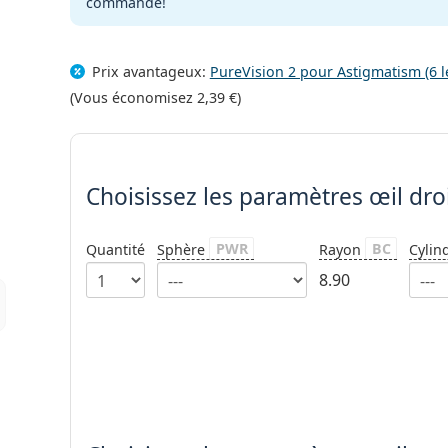
commande!
Prix avantageux:
PureVision 2 pour Astigmatism (6 l
(Vous économisez
2,39 €
)
Choisissez les paramètres
Choisissez les paramètres
œil dro
PWR
BC
Quantité
Sphère
Rayon
Cylin
8.90