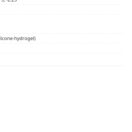
ilicone-hydrogel)
ois