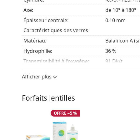
Axe:
de 10° à 180°
Épaisseur centrale:
0.10 mm
Caractéristiques des verres
Matériau:
Balafilcon A (s
Hydrophilie:
36 %
Transmissibilité à l'oxygène:
91 Dk/t
Filtre UV:
Non
Afficher plus
En silicone hydrogel:
Oui
Utilisation
Forfaits lentilles
Expiration:
Au moins 11 m
Teinte de manipulation:
Oui
OFFRE −5 %
Vous pouvez dormir avec ces
Oui
lentilles: