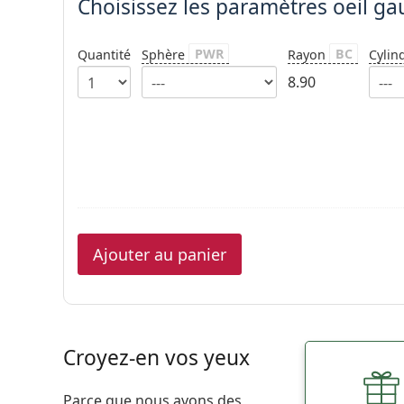
Choisissez les paramètres oeil g
PWR
BC
Quantité
Sphère
Rayon
Cylin
8.90
Ajouter au panier
Croyez-en vos yeux
Parce que nous avons des