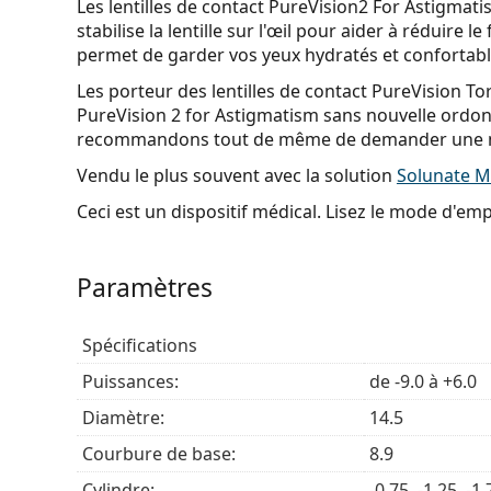
Les lentilles de contact PureVision2 For Astigma
stabilise la lentille sur l'œil pour aider à réduire 
permet de garder vos yeux hydratés et confortable
Les porteur des lentilles de contact PureVision Tor
PureVision 2 for Astigmatism sans nouvelle ordon
recommandons tout de même de demander une no
Vendu le plus souvent avec la solution
Solunate Mu
Ceci est un dispositif médical. Lisez le mode d'emplo
Paramètres
Spécifications
Puissances:
de -9.0 à +6.0
Diamètre:
14.5
Courbure de base:
8.9
Cylindre:
-0.75, -1.25, -1.