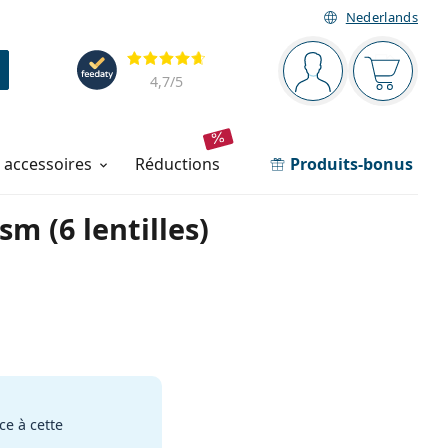
Nederlands
Barre de navigation
Évaluation
Vous êtes connec
Votre pa
4,7
/5
t accessoires
réductions
Produits-bonus
m (6 lentilles)
e à cette