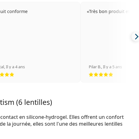
uit conforme
Très bon produit et livr
tal
,
Il y a 4 ans
Pilar B.
,
Il y a 5 ans
évaluation 5 sur 5
évaluation 
ism (6 lentilles)
contact en silicone-hydrogel. Elles offrent un confort
e la journée, elles sont l'une des meilleures lentilles