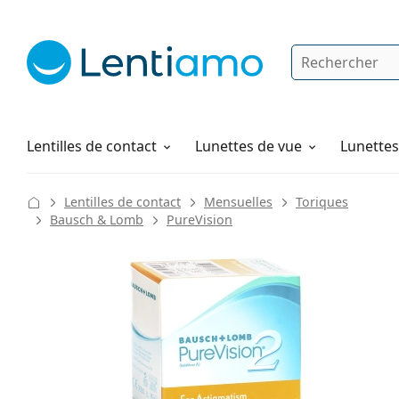
Rechercher
Je suis déjà client chez Lentiamo
Navigation sur le site
Solutions
Comment commander
Lentilles de contact
Lunettes de vue
Lunettes 
Lentilles de contact
Mensuelles
Toriques
Bausch & Lomb
PureVision