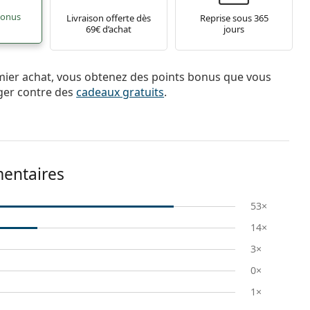
bonus
Livraison offerte dès
Reprise sous 365
69€ d’achat
jours
mier achat, vous obtenez des points bonus que vous
ger contre des
cadeaux gratuits
.
mentaires
53×
14×
3×
0×
1×